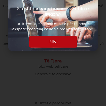
080070070 pa pagesë nga të gjithë operatorët në Kosovë
Si eshte
eksperienca
ne webin e
*770# për thirrjet nga roaming
IPKO’s
?
Ju lutem kurseni pak minuta për të ndarë
eksperiencën tuaj në lidhje me ueb faqen tonë.
Kujdesi Ndaj Klientëve të Biznesit
049/700 900 pa pagesë për thirrjet brenda rrjetit IPKO
Fillo
080070000 pa pagesë nga të gjithë operatorët në Kosovë
Të Tjera
Ipko web selfcare
Qendra e të dhenave
Kushtet e përdorimit