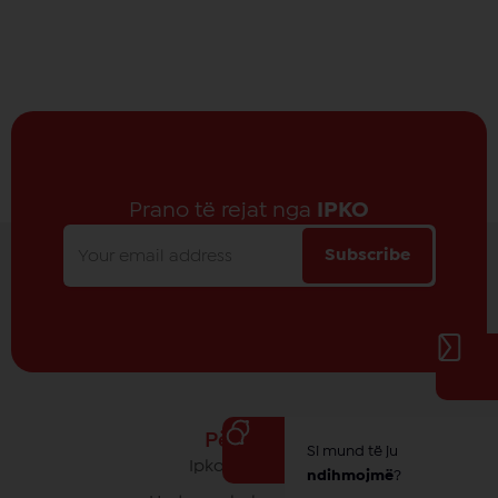
Prano të rejat nga
IPKO
Subscribe
Për IPKO
Si mund të ju
Ipko - Rrethi yt
ndihmojmë
?