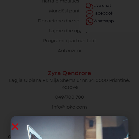
Harta e mbulueshmërisë
Live chat
Mundësi punësimi
Facebook
Donacione dhe sponsorime
Whatsapp
Lajme dhe ngjarje
Programi i partneritetit
Autorizimi
Zyra Qendrore
Lagjja Ulpiana Rr. "Zija Shemsiu" nr. 3410000 Prishtinë,
Kosovë
049/700 700
info@ipko.com
Kujdesi Ndaj Klientëve Privat
049/700 700 pa pagesë për thirrjet brenda rrjetit IPKO