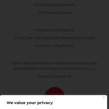
Procedura e Ankimimit
Çmimet e pajisjeve
Mbrojtja e të dhënave
Zyrtari për mbrojtjen e të dhenave personale
Kontakti i zyrtarit të IT
Kodi i Pajtueshmërise me normat biznesore për
Kontraktorët e IPKO Telecommunications L.L.C
Kanali i sinjalizimit
We value your privacy