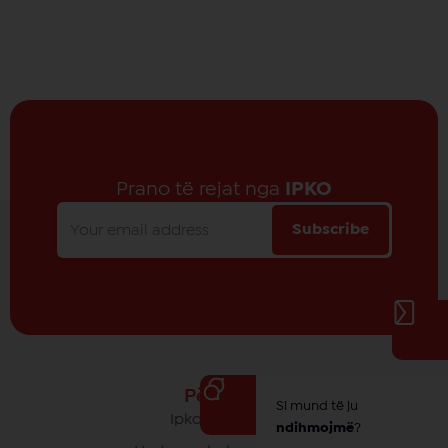
Prano të rejat nga
IPKO
Subscribe
Për IPKO
Si mund të ju
Ipko - Rrethi yt
ndihmojmë
?