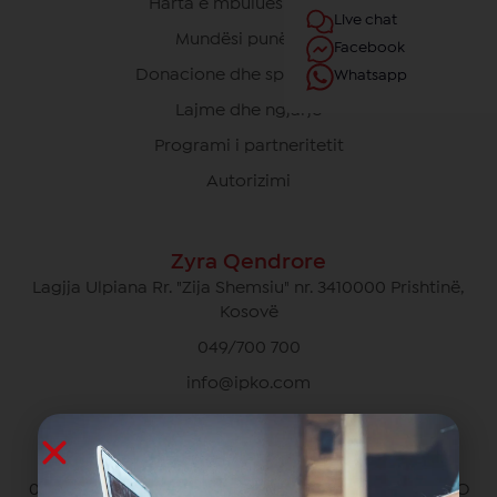
Harta e mbulueshmërisë
Live chat
Mundësi punësimi
Facebook
Donacione dhe sponsorime
Whatsapp
Lajme dhe ngjarje
Programi i partneritetit
Autorizimi
Zyra Qendrore
Lagjja Ulpiana Rr. "Zija Shemsiu" nr. 3410000 Prishtinë,
Kosovë
049/700 700
info@ipko.com
Kujdesi Ndaj Klientëve Privat
049/700 700 pa pagesë për thirrjet brenda rrjetit IPKO