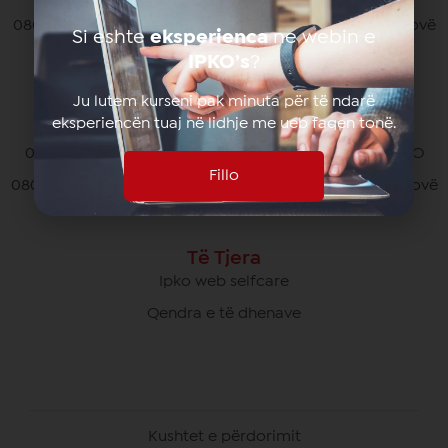
080070070 pa pagesë nga të gjithë operatorët në Kosovë
Si eshte
eksperienca
ne webin e
*770# për thirrjet nga roaming
IPKO’s
?
Ju lutem kurseni pak minuta për të ndarë
eksperiencën tuaj në lidhje me ueb faqen tonë.
Kujdesi Ndaj Klientëve të Biznesit
049/700 900 pa pagesë për thirrjet brenda rrjetit IPKO
Fillo
080070000 pa pagesë nga të gjithë operatorët në Kosovë
Të Tjera
Ipko web selfcare
Qendra e të dhenave
Kushtet e përdorimit