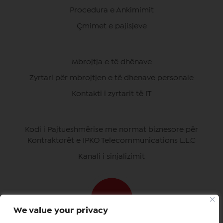
Procedura e Ankimimit
Çmimet e pajisjeve
Mbrojtja e të dhënave
Zyrtari për mbrojtjen e të dhenave personale
Kontakti i zyrtarit të IT
Kodi i Pajtueshmërise me normat biznesore për
Kontraktorët e IPKO Telecommunications L.L.C
Kanali i sinjalizimit
We value your privacy