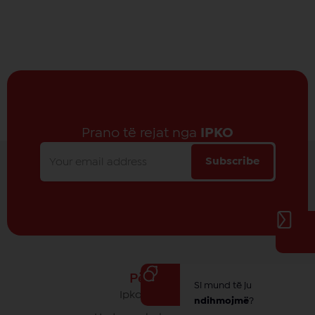
Prano të rejat nga
IPKO
Subscribe
Për IPKO
Si mund të ju
Ipko - Rrethi yt
ndihmojmë
?