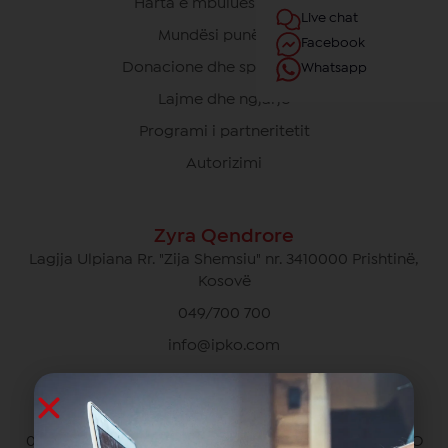
Harta e mbulueshmërisë
Live chat
Mundësi punësimi
Facebook
Donacione dhe sponsorime
Whatsapp
Lajme dhe ngjarje
Programi i partneritetit
Autorizimi
Zyra Qendrore
Lagjja Ulpiana Rr. "Zija Shemsiu" nr. 3410000 Prishtinë,
Kosovë
049/700 700
info@ipko.com
Kujdesi Ndaj Klientëve Privat
049/700 700 pa pagesë për thirrjet brenda rrjetit IPKO