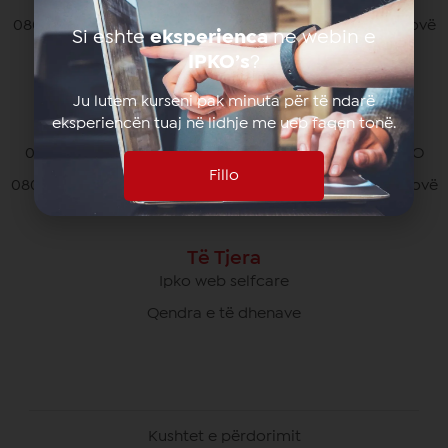
080070070 pa pagesë nga të gjithë operatorët në Kosovë
Si eshte
eksperienca
ne webin e
*770# për thirrjet nga roaming
IPKO’s
?
Ju lutem kurseni pak minuta për të ndarë
eksperiencën tuaj në lidhje me ueb faqen tonë.
Kujdesi Ndaj Klientëve të Biznesit
049/700 900 pa pagesë për thirrjet brenda rrjetit IPKO
Fillo
080070000 pa pagesë nga të gjithë operatorët në Kosovë
Të Tjera
Ipko web selfcare
Qendra e të dhenave
Kushtet e përdorimit