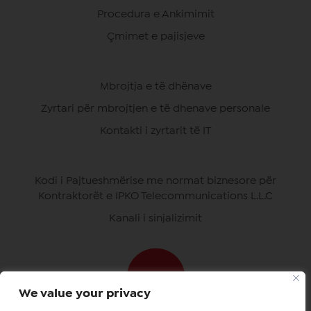
Procedura e Ankimimit
Çmimet e pajisjeve
Mbrojtja e të dhënave
Zyrtari për mbrojtjen e të dhenave personale
Kontakti i zyrtarit të IT
Kodi i Pajtueshmërise me normat biznesore për
Kontraktorët e IPKO Telecommunications L.L.C
Kanali i sinjalizimit
We value your privacy