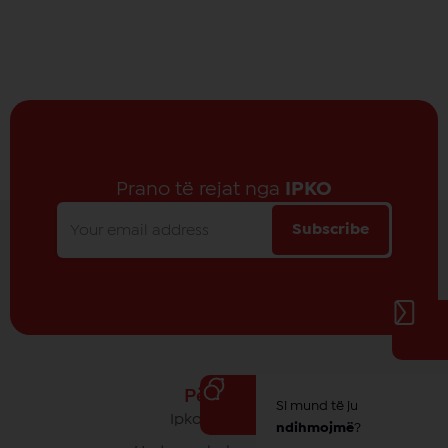
Prano të rejat nga
IPKO
Subscribe
Për IPKO
Si mund të ju
Ipko - Rrethi yt
ndihmojmë
?