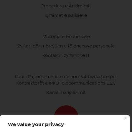
Procedura e Ankimimit
Çmimet e pajisjeve
Mbrojtja e të dhënave
Zyrtari për mbrojtjen e të dhenave personale
Kontakti i zyrtarit të IT
Kodi i Pajtueshmërise me normat biznesore për
Kontraktorët e IPKO Telecommunications L.L.C
Kanali i sinjalizimit
We value your privacy