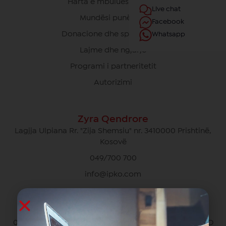
Harta e mbulueshmërisë
Live chat
Mundësi punësimi
Facebook
Donacione dhe sponsorime
Whatsapp
Lajme dhe ngjarje
Programi i partneritetit
Autorizimi
Zyra Qendrore
Lagjja Ulpiana Rr. "Zija Shemsiu" nr. 3410000 Prishtinë,
Kosovë
049/700 700
info@ipko.com
Kujdesi Ndaj Klientëve Privat
049/700 700 pa pagesë për thirrjet brenda rrjetit IPKO