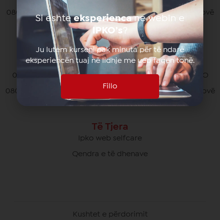
080070070 pa pagesë nga të gjithë operatorët në Kosovë
Si eshte
eksperienca
ne webin e
*770# për thirrjet nga roaming
IPKO’s
?
Ju lutem kurseni pak minuta për të ndarë
eksperiencën tuaj në lidhje me ueb faqen tonë.
Kujdesi Ndaj Klientëve të Biznesit
049/700 900 pa pagesë për thirrjet brenda rrjetit IPKO
Fillo
080070000 pa pagesë nga të gjithë operatorët në Kosovë
Të Tjera
Ipko web selfcare
Qendra e të dhenave
Kushtet e përdorimit