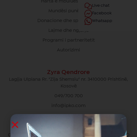
Harta e mbulueshmërisë
Live chat
Mundësi punësimi
Facebook
Donacione dhe sponsorime
Whatsapp
Lajme dhe ngjarje
Programi i partneritetit
Autorizimi
Zyra Qendrore
Lagjja Ulpiana Rr. "Zija Shemsiu" nr. 3410000 Prishtinë,
Kosovë
049/700 700
info@ipko.com
Kujdesi Ndaj Klientëve Privat
049/700 700 pa pagesë për thirrjet brenda rrjetit IPKO