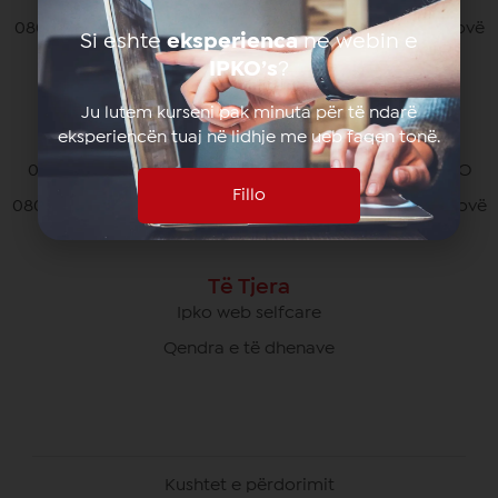
080070070 pa pagesë nga të gjithë operatorët në Kosovë
Si eshte
eksperienca
ne webin e
*770# për thirrjet nga roaming
IPKO’s
?
Ju lutem kurseni pak minuta për të ndarë
eksperiencën tuaj në lidhje me ueb faqen tonë.
Kujdesi Ndaj Klientëve të Biznesit
049/700 900 pa pagesë për thirrjet brenda rrjetit IPKO
Fillo
080070000 pa pagesë nga të gjithë operatorët në Kosovë
Të Tjera
Ipko web selfcare
Qendra e të dhenave
Kushtet e përdorimit