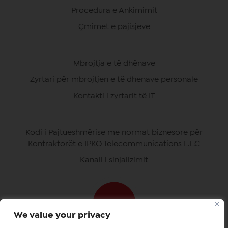
Procedura e Ankimimit
Çmimet e pajisjeve
Mbrojtja e të dhënave
Zyrtari për mbrojtjen e të dhenave personale
Kontakti i zyrtarit të IT
Kodi i Pajtueshmërise me normat biznesore për
Kontraktorët e IPKO Telecommunications L.L.C
Kanali i sinjalizimit
We value your privacy