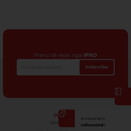
Prano të rejat nga
IPKO
Subscribe
Për IPKO
Si mund të ju
Ipko - Rrethi yt
ndihmojmë
?