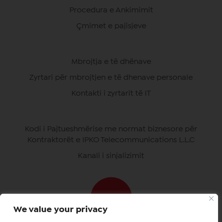
Procedura e Ankimimit
Çmimet e pajisjeve
Mbrojtja e të dhënave
Zyrtari për mbrojtjen e të dhenave personale
Kontakti i zyrtarit të IT
Kodi i Pajtueshmërise me normat biznesore për
Kontraktorët e IPKO Telecommunications L.L.C
Kanali i sinjalizimit
We value your privacy