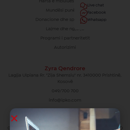
Harta e mbulueshmërisë
Live chat
Mundësi punësimi
Facebook
Donacione dhe sponsorime
Whatsapp
Lajme dhe ngjarje
Programi i partneritetit
Autorizimi
Zyra Qendrore
Lagjja Ulpiana Rr. "Zija Shemsiu" nr. 3410000 Prishtinë,
Kosovë
049/700 700
info@ipko.com
Kujdesi Ndaj Klientëve Privat
049/700 700 pa pagesë për thirrjet brenda rrjetit IPKO