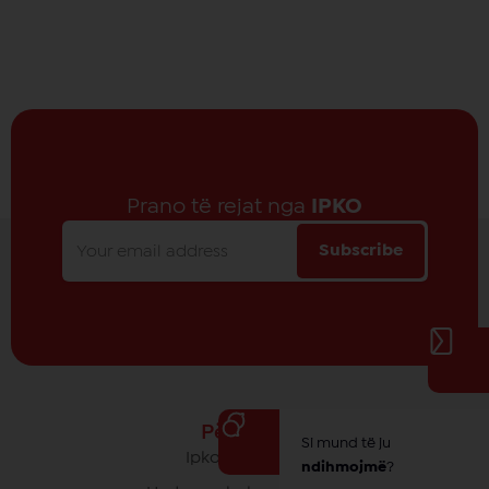
Prano të rejat nga
IPKO
Subscribe
Për IPKO
Si mund të ju
Ipko - Rrethi yt
ndihmojmë
?