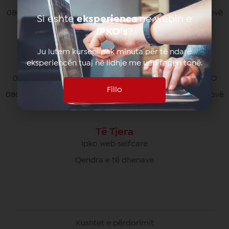
080070070 pa pagesë nga të gjithë operatorët në Kosovë
Si eshte
eksperienca
ne webin e
*770# për thirrjet nga roaming
IPKO’s
?
Ju lutem kurseni pak minuta për të ndarë
eksperiencën tuaj në lidhje me ueb faqen tonë.
Kujdesi Ndaj Klientëve të Biznesit
049/700 900 pa pagesë për thirrjet brenda rrjetit IPKO
Fillo
080070000 pa pagesë nga të gjithë operatorët në Kosovë
Të Tjera
Ipko web selfcare
Qendra e të dhenave
Kushtet e përdorimit