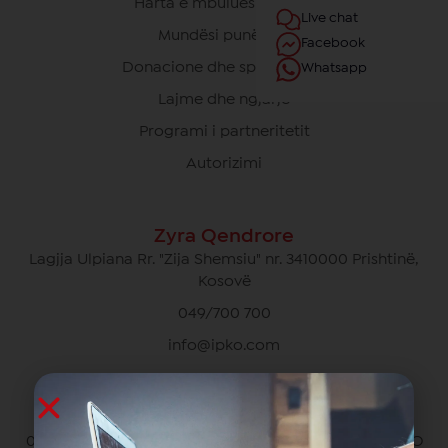
Harta e mbulueshmërisë
Live chat
Mundësi punësimi
Facebook
Donacione dhe sponsorime
Whatsapp
Lajme dhe ngjarje
Programi i partneritetit
Autorizimi
Zyra Qendrore
Lagjja Ulpiana Rr. "Zija Shemsiu" nr. 3410000 Prishtinë,
Kosovë
049/700 700
info@ipko.com
Kujdesi Ndaj Klientëve Privat
049/700 700 pa pagesë për thirrjet brenda rrjetit IPKO