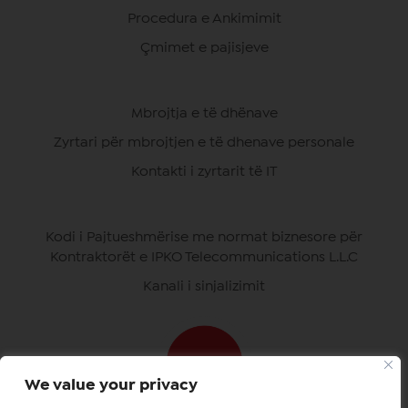
Procedura e Ankimimit
Çmimet e pajisjeve
Mbrojtja e të dhënave
Zyrtari për mbrojtjen e të dhenave personale
Kontakti i zyrtarit të IT
Kodi i Pajtueshmërise me normat biznesore për
Kontraktorët e IPKO Telecommunications L.L.C
Kanali i sinjalizimit
We value your privacy