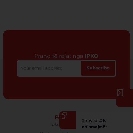
Prano të rejat nga
IPKO
Subscribe
Për IPKO
Si mund të ju
Ipko - Rrethi yt
ndihmojmë
?