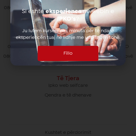
080070070 pa pagesë nga të gjithë operatorët në Kosovë
Si eshte
eksperienca
ne webin e
*770# për thirrjet nga roaming
IPKO’s
?
Ju lutem kurseni pak minuta për të ndarë
eksperiencën tuaj në lidhje me ueb faqen tonë.
Kujdesi Ndaj Klientëve të Biznesit
049/700 900 pa pagesë për thirrjet brenda rrjetit IPKO
Fillo
080070000 pa pagesë nga të gjithë operatorët në Kosovë
Të Tjera
Ipko web selfcare
Qendra e të dhenave
Kushtet e përdorimit