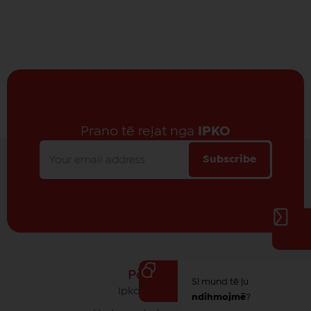
Prano të rejat nga
IPKO
Subscribe
Për IPKO
Si mund të ju
Ipko - Rrethi yt
ndihmojmë
?