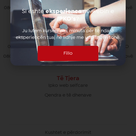
080070070 pa pagesë nga të gjithë operatorët në Kosovë
Si eshte
eksperienca
ne webin e
*770# për thirrjet nga roaming
IPKO’s
?
Ju lutem kurseni pak minuta për të ndarë
eksperiencën tuaj në lidhje me ueb faqen tonë.
Kujdesi Ndaj Klientëve të Biznesit
049/700 900 pa pagesë për thirrjet brenda rrjetit IPKO
Fillo
080070000 pa pagesë nga të gjithë operatorët në Kosovë
Të Tjera
Ipko web selfcare
Qendra e të dhenave
Kushtet e përdorimit