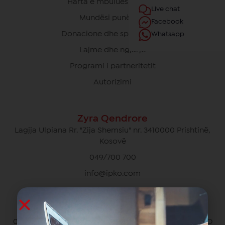
Harta e mbulueshmërisë
Live chat
Mundësi punësimi
Facebook
Donacione dhe sponsorime
Whatsapp
Lajme dhe ngjarje
Programi i partneritetit
Autorizimi
Zyra Qendrore
Lagjja Ulpiana Rr. "Zija Shemsiu" nr. 3410000 Prishtinë,
Kosovë
049/700 700
info@ipko.com
Kujdesi Ndaj Klientëve Privat
049/700 700 pa pagesë për thirrjet brenda rrjetit IPKO