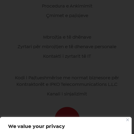
Procedura e Ankimimit
Çmimet e pajisjeve
Mbrojtja e të dhënave
Zyrtari për mbrojtjen e të dhenave personale
Kontakti i zyrtarit të IT
Kodi i Pajtueshmërise me normat biznesore për
Kontraktorët e IPKO Telecommunications L.L.C
Kanali i sinjalizimit
We value your privacy