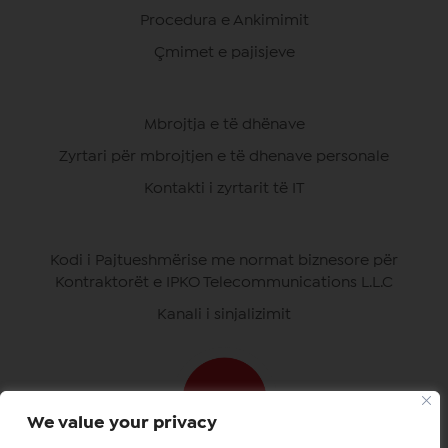
Procedura e Ankimimit
Çmimet e pajisjeve
Mbrojtja e të dhënave
Zyrtari për mbrojtjen e të dhenave personale
Kontakti i zyrtarit të IT
Kodi i Pajtueshmërise me normat biznesore për
Kontraktorët e IPKO Telecommunications L.L.C
Kanali i sinjalizimit
We value your privacy