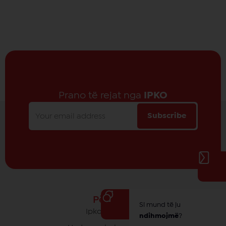
Prano të rejat nga
IPKO
Subscribe
Për IPKO
Si mund të ju
Ipko - Rrethi yt
ndihmojmë
?