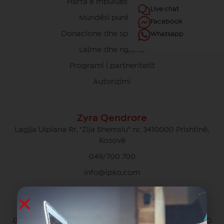
Harta e mbulueshmërisë
Live chat
Mundësi punësimi
Facebook
Donacione dhe sponsorime
Whatsapp
Lajme dhe ngjarje
Programi i partneritetit
Autorizimi
Zyra Qendrore
Lagjja Ulpiana Rr. "Zija Shemsiu" nr. 3410000 Prishtinë,
Kosovë
049/700 700
info@ipko.com
Kujdesi Ndaj Klientëve Privat
049/700 700 pa pagesë për thirrjet brenda rrjetit IPKO