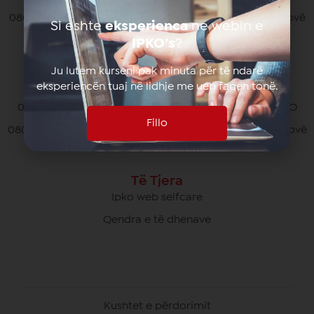
080070070 pa pagesë nga të gjithë operatorët në Kosovë
Si eshte
eksperienca
ne webin e
*770# për thirrjet nga roaming
IPKO’s
?
Ju lutem kurseni pak minuta për të ndarë
eksperiencën tuaj në lidhje me ueb faqen tonë.
Kujdesi Ndaj Klientëve të Biznesit
049/700 900 pa pagesë për thirrjet brenda rrjetit IPKO
Fillo
080070000 pa pagesë nga të gjithë operatorët në Kosovë
Të Tjera
Ipko web selfcare
Qendra e të dhenave
Kushtet e përdorimit