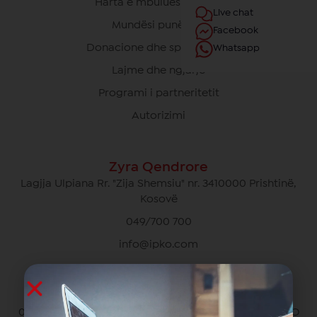
Harta e mbulueshmërisë
Live chat
Mundësi punësimi
Facebook
Donacione dhe sponsorime
Whatsapp
Lajme dhe ngjarje
Programi i partneritetit
Autorizimi
Zyra Qendrore
Lagjja Ulpiana Rr. "Zija Shemsiu" nr. 3410000 Prishtinë,
Kosovë
049/700 700
info@ipko.com
Kujdesi Ndaj Klientëve Privat
049/700 700 pa pagesë për thirrjet brenda rrjetit IPKO