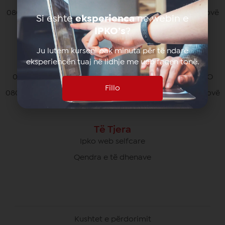
080070070 pa pagesë nga të gjithë operatorët në Kosovë
Si eshte
eksperienca
ne webin e
*770# për thirrjet nga roaming
IPKO’s
?
Ju lutem kurseni pak minuta për të ndarë
eksperiencën tuaj në lidhje me ueb faqen tonë.
Kujdesi Ndaj Klientëve të Biznesit
049/700 900 pa pagesë për thirrjet brenda rrjetit IPKO
Fillo
080070000 pa pagesë nga të gjithë operatorët në Kosovë
Të Tjera
Ipko web selfcare
Qendra e të dhenave
Kushtet e përdorimit