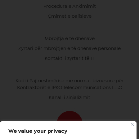
Procedura e Ankimimit
Çmimet e pajisjeve
Mbrojtja e të dhënave
Zyrtari për mbrojtjen e të dhenave personale
Kontakti i zyrtarit të IT
Kodi i Pajtueshmërise me normat biznesore për
Kontraktorët e IPKO Telecommunications L.L.C
Kanali i sinjalizimit
We value your privacy