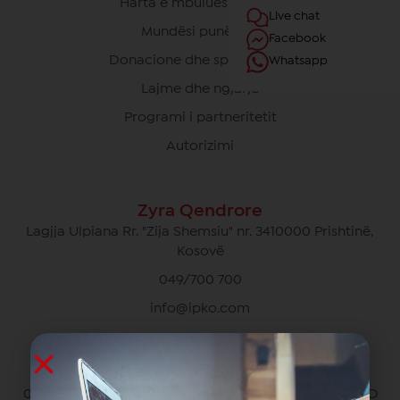
Harta e mbulueshmërisë
Live chat
Mundësi punësimi
Facebook
Donacione dhe sponsorime
Whatsapp
Lajme dhe ngjarje
Programi i partneritetit
Autorizimi
Zyra Qendrore
Lagjja Ulpiana Rr. "Zija Shemsiu" nr. 3410000 Prishtinë,
Kosovë
049/700 700
info@ipko.com
Kujdesi Ndaj Klientëve Privat
049/700 700 pa pagesë për thirrjet brenda rrjetit IPKO