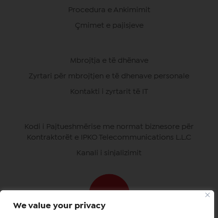
Procedura e Ankimimit
Çmimet e pajisjeve
Mbrojtja e të dhënave
Zyrtari për mbrojtjen e të dhenave personale
Kontakti i zyrtarit të IT
Kodi i Pajtueshmërise me normat biznesore për
Kontraktorët e IPKO Telecommunications L.L.C
Kanali i sinjalizimit
We value your privacy