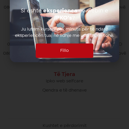
080070070 pa pagesë nga të gjithë operatorët në Kosovë
Si eshte
eksperienca
ne webin e
*770# për thirrjet nga roaming
IPKO’s
?
Ju lutem kurseni pak minuta për të ndarë
eksperiencën tuaj në lidhje me ueb faqen tonë.
Kujdesi Ndaj Klientëve të Biznesit
049/700 900 pa pagesë për thirrjet brenda rrjetit IPKO
Fillo
080070000 pa pagesë nga të gjithë operatorët në Kosovë
Të Tjera
Ipko web selfcare
Qendra e të dhenave
Kushtet e përdorimit