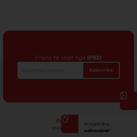
Prano të rejat nga
IPKO
Subscribe
Për IPKO
Si mund të ju
Ipko - Rrethi yt
ndihmojmë
?