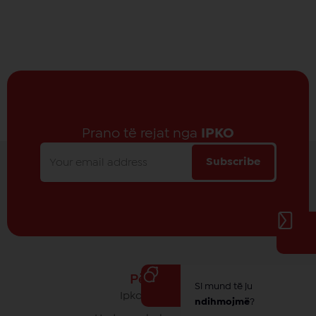
Prano të rejat nga
IPKO
Subscribe
Për IPKO
Si mund të ju
Ipko - Rrethi yt
ndihmojmë
?