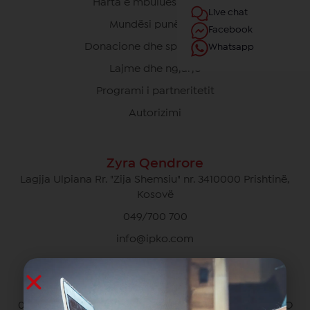
Harta e mbulueshmërisë
Live chat
Mundësi punësimi
Facebook
Donacione dhe sponsorime
Whatsapp
Lajme dhe ngjarje
Programi i partneritetit
Autorizimi
Zyra Qendrore
Lagjja Ulpiana Rr. "Zija Shemsiu" nr. 3410000 Prishtinë,
Kosovë
049/700 700
info@ipko.com
Kujdesi Ndaj Klientëve Privat
049/700 700 pa pagesë për thirrjet brenda rrjetit IPKO