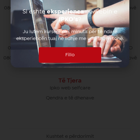
080070070 pa pagesë nga të gjithë operatorët në Kosovë
Si eshte
eksperienca
ne webin e
*770# për thirrjet nga roaming
IPKO’s
?
Ju lutem kurseni pak minuta për të ndarë
eksperiencën tuaj në lidhje me ueb faqen tonë.
Kujdesi Ndaj Klientëve të Biznesit
049/700 900 pa pagesë për thirrjet brenda rrjetit IPKO
Fillo
080070000 pa pagesë nga të gjithë operatorët në Kosovë
Të Tjera
Ipko web selfcare
Qendra e të dhenave
Kushtet e përdorimit