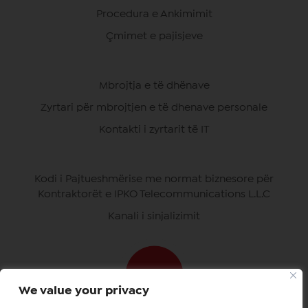
Procedura e Ankimimit
Çmimet e pajisjeve
Mbrojtja e të dhënave
Zyrtari për mbrojtjen e të dhenave personale
Kontakti i zyrtarit të IT
Kodi i Pajtueshmërise me normat biznesore për
Kontraktorët e IPKO Telecommunications L.L.C
Kanali i sinjalizimit
We value your privacy