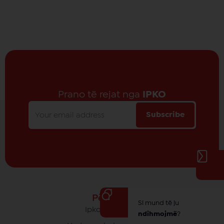
Prano të rejat nga
IPKO
Subscribe
Për IPKO
Si mund të ju
Ipko - Rrethi yt
ndihmojmë
?