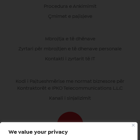
Procedura e Ankimimit
Çmimet e pajisjeve
Mbrojtja e të dhënave
Zyrtari për mbrojtjen e të dhenave personale
Kontakti i zyrtarit të IT
Kodi i Pajtueshmërise me normat biznesore për
Kontraktorët e IPKO Telecommunications L.L.C
Kanali i sinjalizimit
We value your privacy