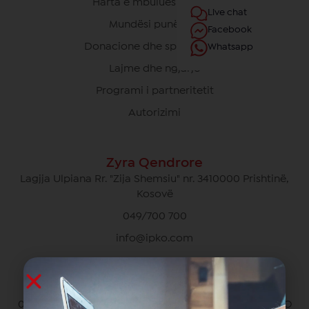
Harta e mbulueshmërisë
Live chat
Mundësi punësimi
Facebook
Donacione dhe sponsorime
Whatsapp
Lajme dhe ngjarje
Programi i partneritetit
Autorizimi
Zyra Qendrore
Lagjja Ulpiana Rr. "Zija Shemsiu" nr. 3410000 Prishtinë,
Kosovë
049/700 700
info@ipko.com
Kujdesi Ndaj Klientëve Privat
049/700 700 pa pagesë për thirrjet brenda rrjetit IPKO