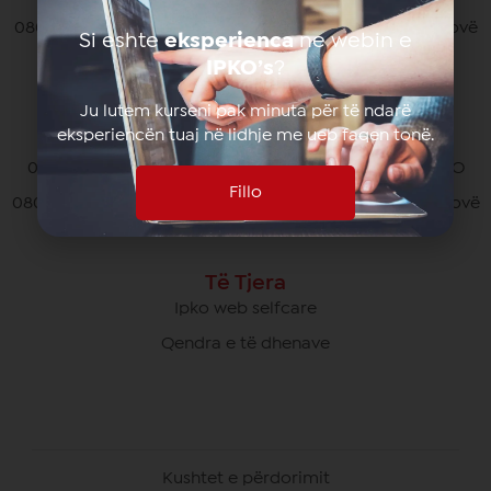
080070070 pa pagesë nga të gjithë operatorët në Kosovë
Si eshte
eksperienca
ne webin e
*770# për thirrjet nga roaming
IPKO’s
?
Ju lutem kurseni pak minuta për të ndarë
eksperiencën tuaj në lidhje me ueb faqen tonë.
Kujdesi Ndaj Klientëve të Biznesit
049/700 900 pa pagesë për thirrjet brenda rrjetit IPKO
Fillo
080070000 pa pagesë nga të gjithë operatorët në Kosovë
Të Tjera
Ipko web selfcare
Qendra e të dhenave
Kushtet e përdorimit