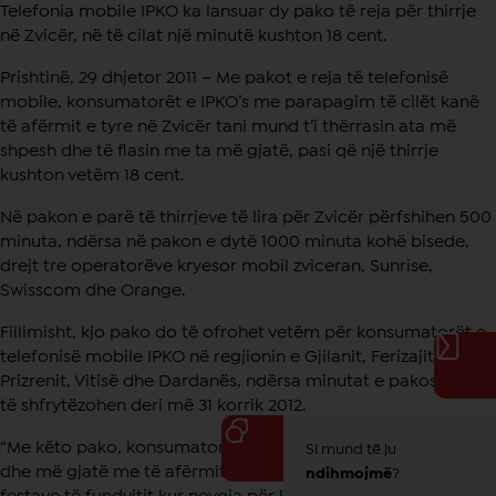
Telefonia mobile IPKO ka lansuar dy pako të reja për thirrje
në Zvicër, në të cilat një minutë kushton 18 cent.
Prishtinë, 29 dhjetor 2011 – Me pakot e reja të telefonisë
mobile, konsumatorët e IPKO’s me parapagim të cilët kanë
të afërmit e tyre në Zvicër tani mund t’i thërrasin ata më
shpesh dhe të flasin me ta më gjatë, pasi që një thirrje
kushton vetëm 18 cent.
Në pakon e parë të thirrjeve të lira për Zvicër përfshihen 500
minuta, ndërsa në pakon e dytë 1000 minuta kohë bisede,
drejt tre operatorëve kryesor mobil zviceran, Sunrise,
Swisscom dhe Orange.
Fillimisht, kjo pako do të ofrohet vetëm për konsumatorët e
telefonisë mobile IPKO në regjionin e Gjilanit, Ferizajit,
Prizrenit, Vitisë dhe Dardanës, ndërsa minutat e pakos mund
të shfrytëzohen deri më 31 korrik 2012.
“Me këto pako, konsumatorët tanë mund të flasin më lirë
Si mund të ju
dhe më gjatë me të afërmit e tyre në Zvicër, e sidomos gjatë
ndihmojmë
?