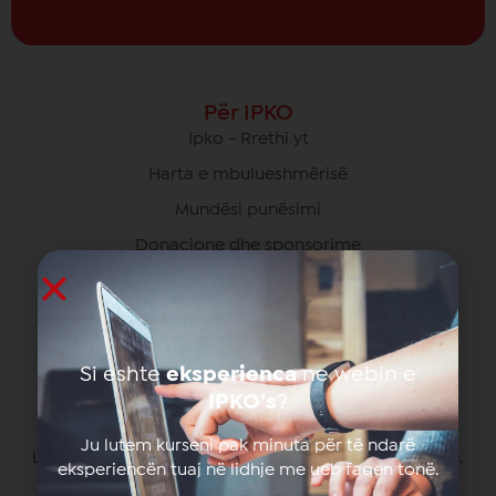
Për IPKO
Ipko - Rrethi yt
Harta e mbulueshmërisë
Mundësi punësimi
Donacione dhe sponsorime
Lajme dhe ngjarje
Programi i partneritetit
Autorizimi
Si eshte
eksperienca
ne webin e
IPKO’s
?
Zyra Qendrore
Ju lutem kurseni pak minuta për të ndarë
Lagjja Ulpiana Rr. "Zija Shemsiu" nr. 3410000 Prishtinë,
eksperiencën tuaj në lidhje me ueb faqen tonë.
Kosovë