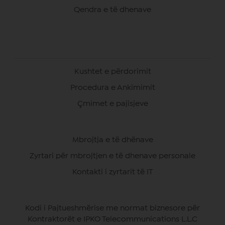
Qendra e të dhenave
Kushtet e përdorimit
Procedura e Ankimimit
Çmimet e pajisjeve
Mbrojtja e të dhënave
Zyrtari për mbrojtjen e të dhenave personale
Kontakti i zyrtarit të IT
Kodi i Pajtueshmërise me normat biznesore për
Kontraktorët e IPKO Telecommunications L.L.C