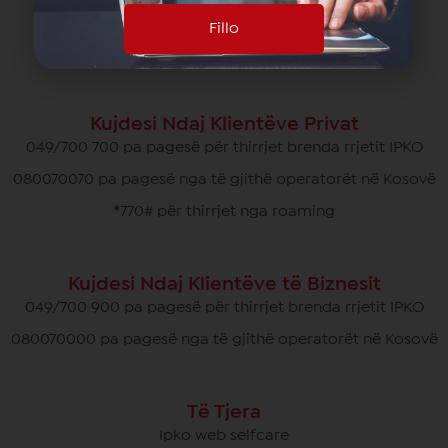
049/700 700
Fillo
info@ipko.com
Kujdesi Ndaj Klientëve Privat
049/700 700 pa pagesë për thirrjet brenda rrjetit IPKO
080070070 pa pagesë nga të gjithë operatorët në Kosovë
*770# për thirrjet nga roaming
Kujdesi Ndaj Klientëve të Biznesit
049/700 900 pa pagesë për thirrjet brenda rrjetit IPKO
080070000 pa pagesë nga të gjithë operatorët në Kosovë
Të Tjera
Ipko web selfcare