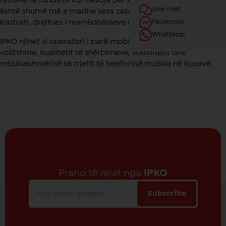
festave të fundvitit kur nevoja për komunikim me familjen
Live chat
është shumë më e madhe sesa zakonisht” ka thënë Alban
Facebook
Kastrati, drejtues i marrëdhënieve me publikun në IPKO.
Whatsapp
IPKO njihet si operatori i parë mobil, sa i përket çmimeve të
volitshme, kualitetit të shërbimeve, stabilitetit dhe
mbulueshmërisë së rrjetit të telefonisë mobile në Kosovë.
Prano të rejat nga
IPKO
Subscribe