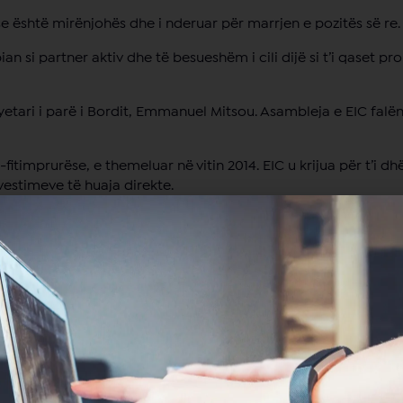
 se është mirënjohës dhe i nderuar për marrjen e pozitës së re.
an si partner aktiv dhe të besueshëm i cili dijë si t’i qaset p
yetari i parë i Bordit, Emmanuel Mitsou. Asambleja e EIC fa
jo-fitimprurëse, e themeluar në vitin 2014. EIC u krijua për t’i
nvestimeve të huaja direkte.
uke krijuar konkurrencë dhe kapacitet për qytetarët dhe bizn