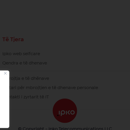
Të Tjera
Ipko web selfcare
Qendra e të dhenave
Mbrojtja e të dhënave
Zyrtari për mbrojtjen e të dhenave personale
Kontakti i zyrtarit të IT
© Copyright - Ipko Telecommunications LLC