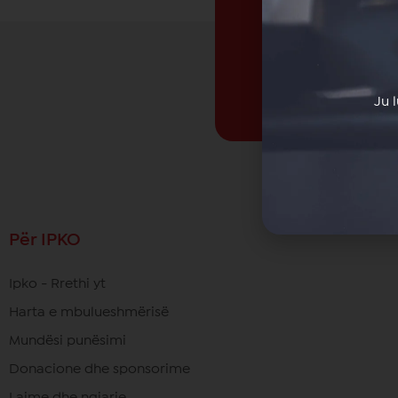
Ju 
Për IPKO
Ipko - Rrethi yt
Harta e mbulueshmërisë
Mundësi punësimi
Donacione dhe sponsorime
Lajme dhe ngjarje