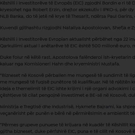
Këshilli i Investitorëve të Evropës (EIC) zgjodhi Bordin e ri 
kryesohet nga Robert Erzin, drejtor ekzekutiv i IPKO-s, për dy 
NLB Banka, do të jetë në krye të Thesarit, ndërsa Paul Garins, dr
Kuvendi gjithashtu rizgjodhi Nataliya Apostolovan, Shefja e Z
Këshilli i Investitorëve Evropian aktualisht përbëhet nga 22
Qarkullimi aktual i anëtarëve të EIC është 500 milionë euro, 
Duke folur në këtë rast, Apostolova falënderoi ish-kryetarin
kaluar nga Komisioneri Hahn dhe kryeministri Mustafa.
“Bizneset në Kosovë përballen me mungesë të sundimit të lig
me mungesë të fuqisë punëtore të kualifikuar. Në të njëjtën
Ideja e themelimit të EIC ishte krijimi i një organi advokimi i
çështjeve të cilat pengojnë investimet e BE-së në Kosovë, du
Ministrja e Tregtisë dhe Industrisë, Hykmete Bajrami, ka shp
veçanërisht për punën e bërë në përmirësimin e ambientit të 
“Përmes grupeve punuese të krijuara në kuadër të Këshillit K
gjitha bizneset, duke përfshirë EIC, puna e të cilit në Kosovë