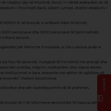
 të mbajtur dje në Prishtinë. Bordi i ri nëntë anëtarësh do të
ekzekutiv i ProCredit Bank, Albert Lumezi, drejtor ekzekutiv i
ë BERZH-it në Kosovë, si anëtarë nderi të Bordit.
se 5000 personave dhe 3000 personave të tjerë indirekt.
1 miliard eurove.
 Agjendën për Reforma Evropiane, e cila u lansua javën e
e ad-hoc të qeverisë, mungesë të furnizimit me energji dhe
shmëri politike, migrim, radikalizëm dhe ndarje etnike.
he institucionet e tjera relevante me qëllim të zgjidhjes së
e Kosovës”, theksoi Apostolova.
Anketë
nvestitorëve dhe për bashkëpunimin në të ardhmen,
një proces të ri të reformave ekonomike të hapura për të