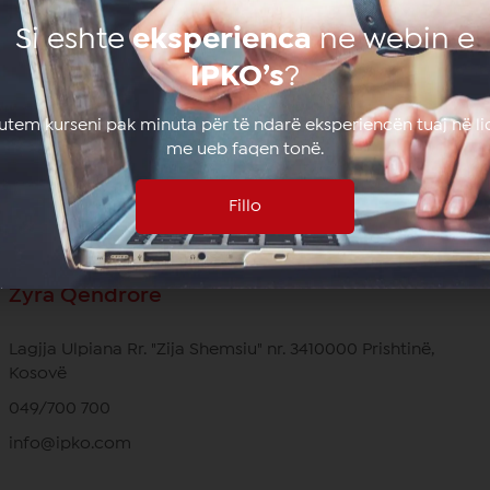
Prano të rejat nga
IPKO
Si eshte
eksperienca
ne webin e
Subscribe
IPKO’s
?
lutem kurseni pak minuta për të ndarë eksperiencën tuaj në li
me ueb faqen tonë.
Fillo
Zyra Qendrore
Lagjja Ulpiana Rr. "Zija Shemsiu" nr. 3410000 Prishtinë,
Kosovë
049/700 700
info@ipko.com