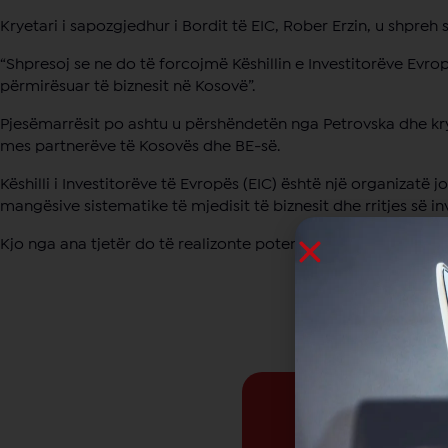
Kryetari i sapozgjedhur i Bordit të EIC, Rober Erzin, u shpreh
“Shpresoj se ne do të forcojmë Këshillin e Investitorëve Evropi
përmirësuar të biznesit në Kosovë”.
Pjesëmarrësit po ashtu u përshëndetën nga Petrovska dhe kr
mes partnerëve të Kosovës dhe BE-së.
Këshilli i Investitorëve të Evropës (EIC) është një organizatë 
mangësive sistematike të mjedisit të biznesit dhe rritjes së i
Kjo nga ana tjetër do të realizonte potencialin e Kosovës d