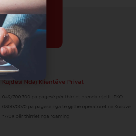
dhje
Kujdesi Ndaj Klientëve Privat
049/700 700 pa pagesë për thirrjet brenda rrjetit IPKO
080070070 pa pagesë nga të gjithë operatorët në Kosovë
*770# për thirrjet nga roaming