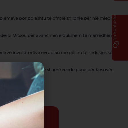
Na kontakto
roblemeve por po ashtu të ofrojë zgjidhje për një mjedis të
lënderoi Mitsou për avancimin e dukshëm të marrëdhënieve
 dhënë zë investitorëve evropian me qëllim të zhdukjes së
eset dhe duke krijuar më shumë vende pune për Kosovën.