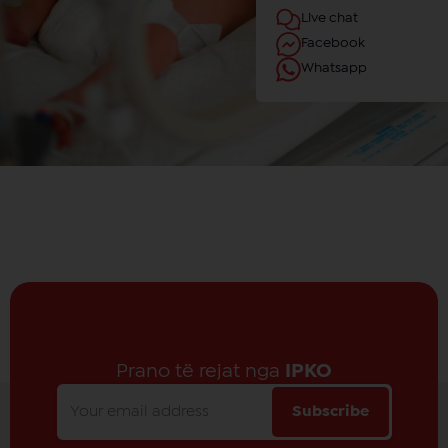
Live chat
Facebook
Whatsapp
Prano të rejat nga
IPKO
Subscribe