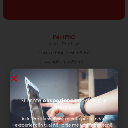
Për IPKO
Ipko - Rrethi yt
Harta e mbulueshmërisë
Mundësi punësimi
Donacione dhe sponsorime
Lajme dhe ngjarje
Programi i partneritetit
Autorizimi
Si eshte
eksperienca
ne webin e
IPKO’s
?
Zyra Qendrore
Ju lutem kurseni pak minuta për të ndarë
eksperiencën tuaj në lidhje me ueb faqen tonë.
Lagjja Ulpiana Rr. "Zija Shemsiu" nr. 3410000 Prishtinë,