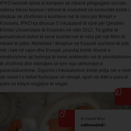
IPKO tashmë njihet si kompani që mbanë përgjegjësi sociale,
ndërsa fokusi kryesor i kthimit të investimit në komunitet është i
drejtuar në zhvillimin e kushteve më të mira për fëmijët e
Kosovës. IPKO ka dhuruar 5 inkubatorë të rijnë për Qendrën
Klinike Universitare të Kosovës në vitin 2012. Të gjithë të
porsalindurit duhet të kenë kushtet më të mira për një fillim të
mbarë të jetës. Mortaliteti i fëmijëve në Kosovë vazhdon të jetë
më i larti në rajon dhe Evropë, prandaj është shumë e
rëndësishme që foshnjat të kenë ambientin më të përshtatshëm
të zhvillimit dhe mbrojtjes së tyre nga sëmundjet e
parandalueshme. Sigurimi i inkubatorëve është pritja më e mirë
që mund t’u bëhet foshnjave në nevojë, qysh në ditët e para të
jetës së këtyre engjëjve të vegjël
.
Si mund të ju
ndihmojmë
?