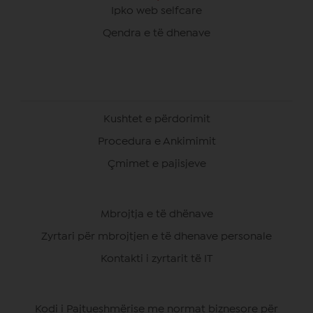
Ipko web selfcare
Qendra e të dhenave
Kushtet e përdorimit
Procedura e Ankimimit
Çmimet e pajisjeve
Mbrojtja e të dhënave
Zyrtari për mbrojtjen e të dhenave personale
Kontakti i zyrtarit të IT
Kodi i Pajtueshmërise me normat biznesore për