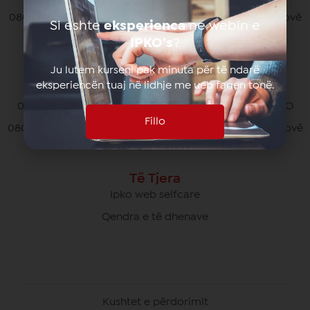
080070070 pa pagesë nga të gjithë operatorët në Kosovë
Si eshte
eksperienca
ne webin e
*770# për thirrjet nga roaming
IPKO’s
?
Ju lutem kurseni pak minuta për të ndarë
eksperiencën tuaj në lidhje me ueb faqen tonë.
Kujdesi Ndaj Klientëve të Biznesit
049/700 900 pa pagesë për thirrjet brenda rrjetit IPKO
Fillo
080070000 pa pagesë nga të gjithë operatorët në Kosovë
Të Tjera
Ipko web selfcare
Qendra e të dhenave
Kushtet e përdorimit