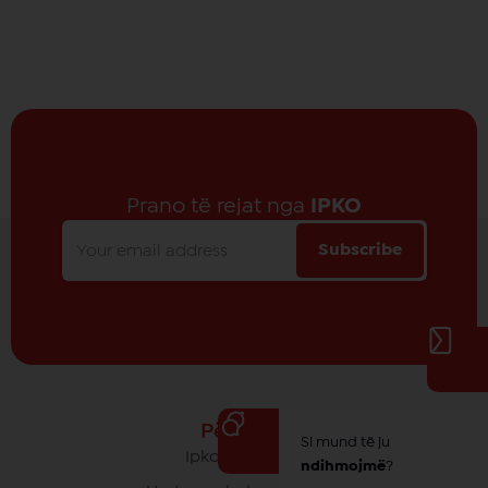
Prano të rejat nga
IPKO
Subscribe
Për IPKO
Si mund të ju
Ipko - Rrethi yt
ndihmojmë
?