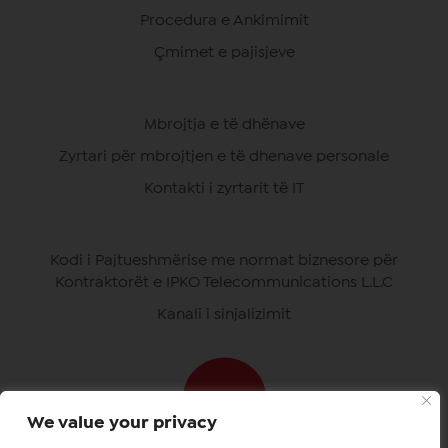
Procedura e Ankimimit
Çmimet e pajisjeve
Mbrojtja e të dhënave
Zyrtari për mbrojtjen e të dhenave personale
Kontakti i zyrtarit të IT
Kodi i Pajtueshmërise me normat biznesore për
Kontraktorët e IPKO Telecommunications L.L.C
Kanali i sinjalizimit
We value your privacy