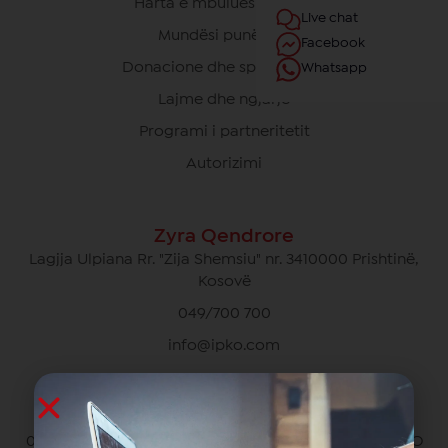
Harta e mbulueshmërisë
Live chat
Mundësi punësimi
Facebook
Donacione dhe sponsorime
Whatsapp
Lajme dhe ngjarje
Programi i partneritetit
Autorizimi
Zyra Qendrore
Lagjja Ulpiana Rr. "Zija Shemsiu" nr. 3410000 Prishtinë,
Kosovë
049/700 700
info@ipko.com
Kujdesi Ndaj Klientëve Privat
049/700 700 pa pagesë për thirrjet brenda rrjetit IPKO