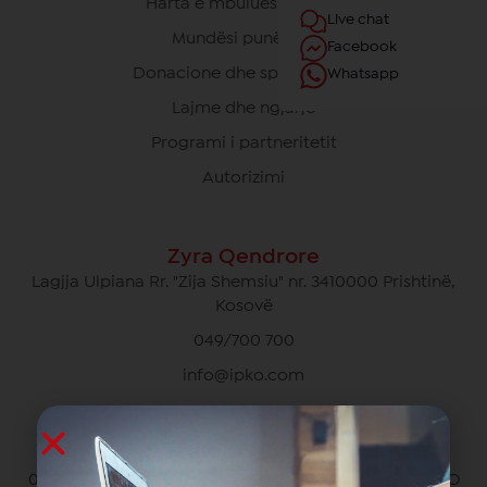
Harta e mbulueshmërisë
Live chat
Mundësi punësimi
Facebook
Donacione dhe sponsorime
Whatsapp
Lajme dhe ngjarje
Programi i partneritetit
Autorizimi
Zyra Qendrore
Lagjja Ulpiana Rr. "Zija Shemsiu" nr. 3410000 Prishtinë,
Kosovë
049/700 700
info@ipko.com
Kujdesi Ndaj Klientëve Privat
049/700 700 pa pagesë për thirrjet brenda rrjetit IPKO