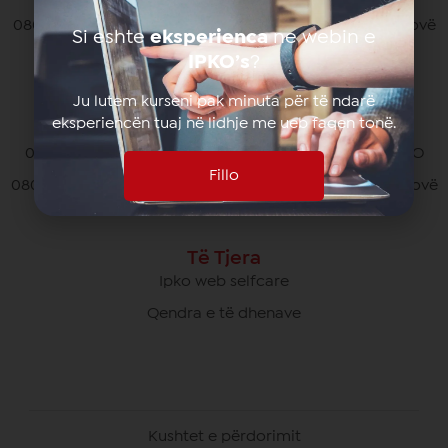
080070070 pa pagesë nga të gjithë operatorët në Kosovë
Si eshte
eksperienca
ne webin e
*770# për thirrjet nga roaming
IPKO’s
?
Ju lutem kurseni pak minuta për të ndarë
eksperiencën tuaj në lidhje me ueb faqen tonë.
Kujdesi Ndaj Klientëve të Biznesit
049/700 900 pa pagesë për thirrjet brenda rrjetit IPKO
Fillo
080070000 pa pagesë nga të gjithë operatorët në Kosovë
Të Tjera
Ipko web selfcare
Qendra e të dhenave
Kushtet e përdorimit