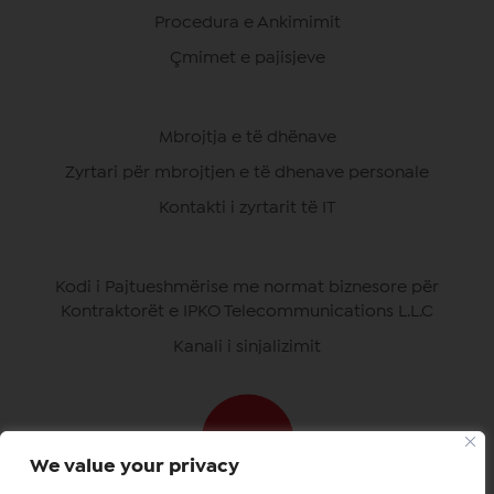
Procedura e Ankimimit
Çmimet e pajisjeve
Mbrojtja e të dhënave
Zyrtari për mbrojtjen e të dhenave personale
Kontakti i zyrtarit të IT
Kodi i Pajtueshmërise me normat biznesore për
Kontraktorët e IPKO Telecommunications L.L.C
Kanali i sinjalizimit
We value your privacy