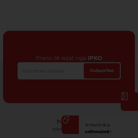
Prano të rejat nga
IPKO
Subscribe
Për IPKO
Si mund të ju
Ipko - Rrethi yt
ndihmojmë
?