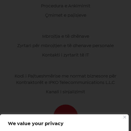
Procedura e Ankimimit
Çmimet e pajisjeve
Mbrojtja e të dhënave
Zyrtari për mbrojtjen e të dhenave personale
Kontakti i zyrtarit të IT
Kodi i Pajtueshmërise me normat biznesore për
Kontraktorët e IPKO Telecommunications L.L.C
Kanali i sinjalizimit
We value your privacy