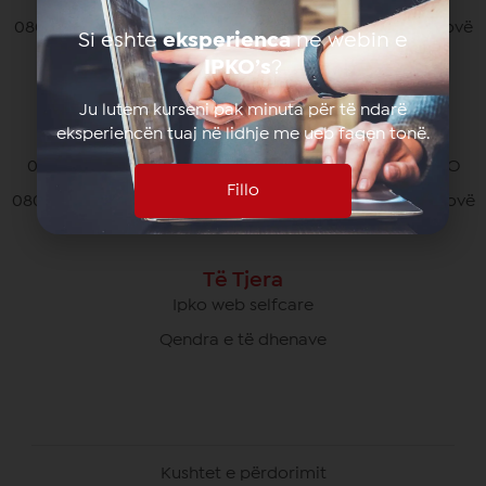
080070070 pa pagesë nga të gjithë operatorët në Kosovë
Si eshte
eksperienca
ne webin e
*770# për thirrjet nga roaming
IPKO’s
?
Ju lutem kurseni pak minuta për të ndarë
eksperiencën tuaj në lidhje me ueb faqen tonë.
Kujdesi Ndaj Klientëve të Biznesit
049/700 900 pa pagesë për thirrjet brenda rrjetit IPKO
Fillo
080070000 pa pagesë nga të gjithë operatorët në Kosovë
Të Tjera
Ipko web selfcare
Qendra e të dhenave
Kushtet e përdorimit