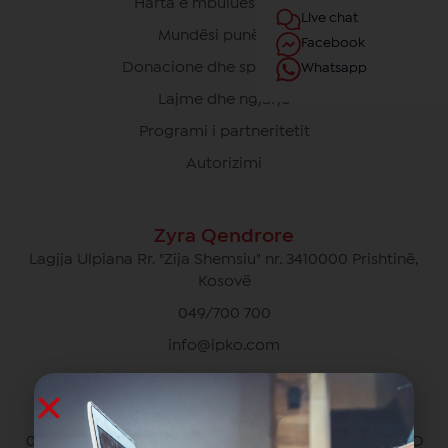
Harta e mbulueshmërisë
Live chat
Mundësi punësimi
Facebook
Donacione dhe sponsorime
Whatsapp
Lajme dhe ngjarje
Programi i partneritetit
Autorizimi
Zyra Qendrore
Lagjja Ulpiana Rr. "Zija Shemsiu" nr. 3410000 Prishtinë,
Kosovë
049/700 700
info@ipko.com
Kujdesi Ndaj Klientëve Privat
049/700 700 pa pagesë për thirrjet brenda rrjetit IPKO