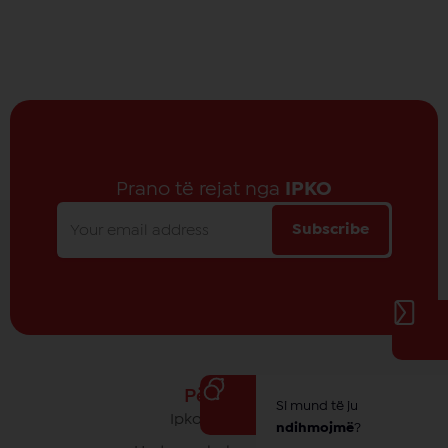
Prano të rejat nga
IPKO
Subscribe
Për IPKO
Si mund të ju
Ipko - Rrethi yt
ndihmojmë
?