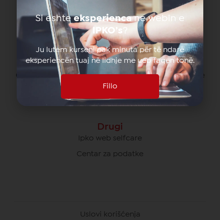
080070070 besplatno od svih operatera na Kosovu
Si eshte
eksperienca
ne webin e
*770# za pozive u romingu
IPKO’s
?
Ju lutem kurseni pak minuta për të ndarë
eksperiencën tuaj në lidhje me ueb faqen tonë.
Briga O Poslovnim Korisnicima
049/700 900 besplatno za pozive unutar IPKO mreže
Fillo
080070000 besplatno od svih operatera na Kosovu
Drugi
Ipko web selfcare
Centar za podatke
Uslovi korišćenja