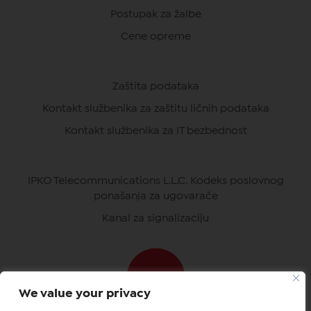
Postupak za žalbe
Cene opreme
Zaštita podataka
Kontakt službenika za zaštitu ličnih podataka
Kontakt službenika za IT bezbednost
IPKO Telecommunications L.L.C. Kodeks poslovnog
ponašanja za ugovarače
Kanal za signalizaciju
We value your privacy