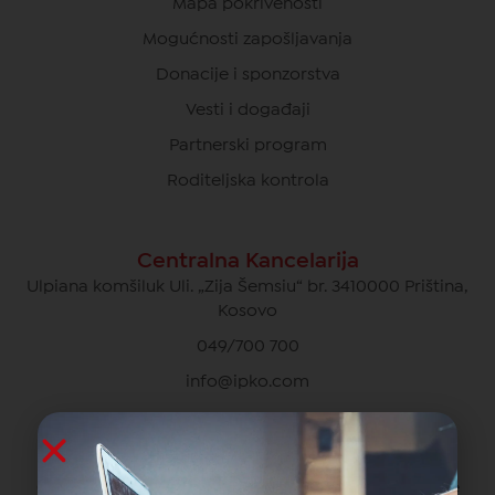
Mapa pokrivenosti
Mogućnosti zapošljavanja
Donacije i sponzorstva
Vesti i događaji
Partnerski program
Roditeljska kontrola
Centralna Kancelarija
Ulpiana komšiluk Uli. „Zija Šemsiu“ br. 3410000 Priština,
Kosovo
049/700 700
info@ipko.com
Privatna Briga O Kupcima
049/700 700 besplatno za pozive unutar IPKO mreže