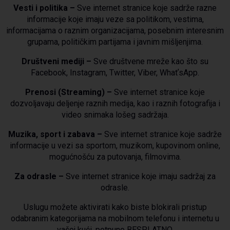
Vesti i politika –
Sve internet stranice koje sadrže razne
informacije koje imaju veze sa politikom, vestima,
informacijama o raznim organizacijama, posebnim interesnim
grupama, političkim partijama i javnim mišljenjima.
Društveni mediji –
Sve društvene mreže kao što su
Facebook, Instagram, Twitter, Viber, WhatʼsApp.
Prenosi (Streaming) –
Sve internet stranice koje
dozvoljavaju deljenje raznih medija, kao i raznih fotografija i
video snimaka lošeg sadržaja.
Muzika, sport i zabava –
Sve internet stranice koje sadrže
informacije u vezi sa sportom, muzikom, kupovinom online,
mogućnošću za putovanja, filmovima.
Za odrasle –
Sve internet stranice koje imaju sadržaj za
odrasle.
Uslugu možete aktivirati kako biste blokirali pristup
odabranim kategorijama na mobilnom telefonu i internetu u
vašoj kući, potpuno BESPLATNO.