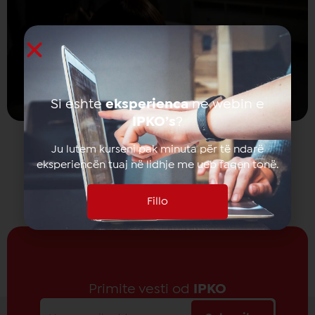
Si eshte
eksperienca
ne webin e
IPKO’s
?
Ju lutem kurseni pak minuta për të ndarë
eksperiencën tuaj në lidhje me ueb faqen tonë.
Fillo
Primite vesti od
IPKO