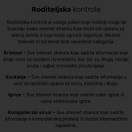
Roditeljska
kontrola
Roditeljska kontrola je usluga putem koje roditelji mogu da
blokiraju svaku internet stranicu koja može biti opasna za
razvoj deteta ili koja može ugroziti sigurnost. Možete
blokirati tri od devet dole navedenih kategorija:
Kriminal –
Sve internet stranice koje sadrže informacije koje
imaju veze sa nasiljem i kriminalom, kao što su: droga, nasilje,
oružje i sajber kriminalno zlostavljanje.
Kockanje –
Sve internet stranice koje sadrže informacije u
vezi sa različitim igrama na sreću, kazinima i drugo.
Igrice –
Sve internet stranice koje sadrže video igrice ili
razne elektronske igrice.
Kompjuterski virusi –
Sve internet stranice koje sadrže
informacije o kompujterskoj pirateriji ili raznim kibernetičkim
napadima.