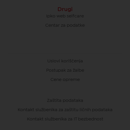
Drugi
Ipko web selfcare
Centar za podatke
Uslovi korišćenja
Postupak za žalbe
Cene opreme
Zaštita podataka
Kontakt službenika za zaštitu ličnih podataka
Kontakt službenika za IT bezbednost