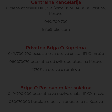
Centralna Kancelarija
Ulpiana komšiluk Uli. „Zija Šemsiu“ br. 3410000 Priština,
Kosovo
049/700 700
info@ipko.com
Privatna Briga O Kupcima
049/700 700 besplatno za pozive unutar IPKO mreže
080070070 besplatno od svih operatera na Kosovu
*770# za pozive u romingu
Briga O Poslovnim Korisnicima
049/700 900 besplatno za pozive unutar IPKO mreže
080070000 besplatno od svih operatera na Kosovu