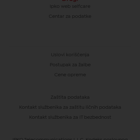
Ipko web selfcare
Centar za podatke
Uslovi korišćenja
Postupak za žalbe
Cene opreme
Zaštita podataka
Kontakt službenika za zaštitu ličnih podataka
Kontakt službenika za IT bezbednost
IPKO Telecommunications L.L.C. Kodeks poslovnog