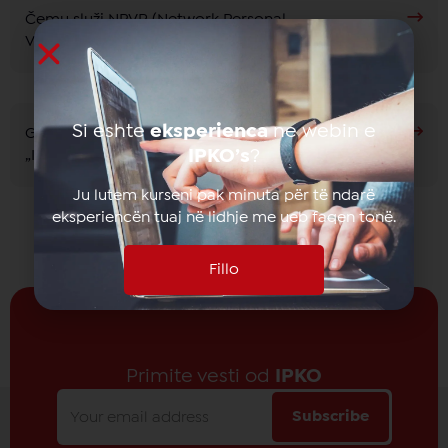
Čemu služi NPVR (Network Personal
Video Record)?
Si eshte
eksperienca
ne webin e
Gde mogu da preuzmem aplikaciju
IPKO’s
?
„IPKO TV“ za različite uređaje?
Ju lutem kurseni pak minuta për të ndarë
eksperiencën tuaj në lidhje me ueb faqen tonë.
Fillo
Primite vesti od
IPKO
Subscribe