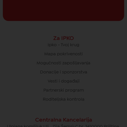
Za IPKO
Ipko - Tvoj krug
Mapa pokrivenosti
Mogućnosti zapošljavanja
Donacije i sponzorstva
Vesti i događaji
Partnerski program
Roditeljska kontrola
Centralna Kancelarija
Ulpiana komšiluk Uli. „Zija Šemsiu“ br. 3410000 Priština,