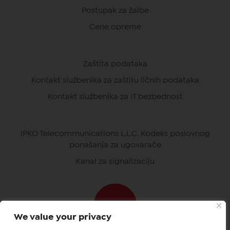
Postupak za žalbe
Cene opreme
Zaštita podataka
Kontakt službenika za zaštitu ličnih podataka
Kontakt službenika za IT bezbednost
IPKO Telecommunications L.L.C. Kodeks poslovnog
ponašanja za ugovarače
Kanal za signalizaciju
We value your privacy