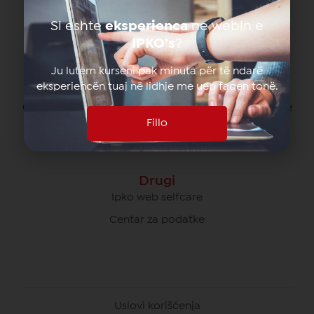
080070070 besplatno od svih operatera na Kosovu
Si eshte
eksperienca
ne webin e
*770# za pozive u romingu
IPKO’s
?
Ju lutem kurseni pak minuta për të ndarë
eksperiencën tuaj në lidhje me ueb faqen tonë.
Briga O Poslovnim Korisnicima
049/700 900 besplatno za pozive unutar IPKO mreže
Fillo
080070000 besplatno od svih operatera na Kosovu
Drugi
Ipko web selfcare
Centar za podatke
Uslovi korišćenja