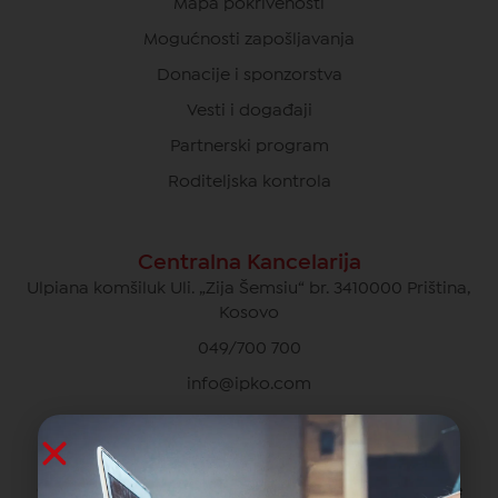
Mapa pokrivenosti
Mogućnosti zapošljavanja
Donacije i sponzorstva
Vesti i događaji
Partnerski program
Roditeljska kontrola
Centralna Kancelarija
Ulpiana komšiluk Uli. „Zija Šemsiu“ br. 3410000 Priština,
Kosovo
049/700 700
info@ipko.com
Privatna Briga O Kupcima
049/700 700 besplatno za pozive unutar IPKO mreže