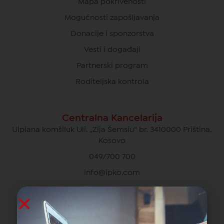
Mapa pokrivenosti
Mogućnosti zapošljavanja
Donacije i sponzorstva
Vesti i događaji
Partnerski program
Roditeljska kontrola
Centralna Kancelarija
Ulpiana komšiluk Uli. „Zija Šemsiu“ br. 3410000 Priština,
Kosovo
049/700 700
info@ipko.com
Privatna Briga O Kupcima
049/700 700 besplatno za pozive unutar IPKO mreže