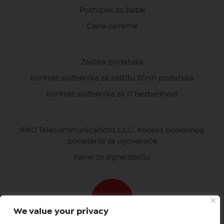
Postupak za žalbe
Cene opreme
Zaštita podataka
Kontakt službenika za zaštitu ličnih podataka
Kontakt službenika za IT bezbednost
IPKO Telecommunications L.L.C. Kodeks poslovnog
ponašanja za ugovarače
Kanal za signalizaciju
We value your privacy