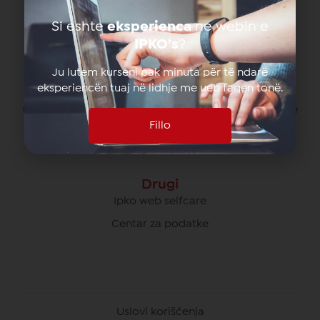
080070070 besplatno od svih operatera na Kosovu
Si eshte
eksperienca
ne webin e
*770# za pozive u romingu
IPKO’s
?
Ju lutem kurseni pak minuta për të ndarë
eksperiencën tuaj në lidhje me ueb faqen tonë.
Briga O Poslovnim Korisnicima
049/700 900 besplatno za pozive unutar IPKO mreže
Fillo
080070000 besplatno od svih operatera na Kosovu
Drugi
Ipko web selfcare
Centar za podatke
Uslovi korišćenja