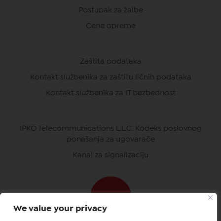
Postupak za žalbe
Cene opreme
Zaštita podataka
Kontakt službenika za zaštitu ličnih podataka
Kontakt službenika za IT bezbednost
IPKO Telecommunications L.L.C. Kodeks poslovnog
ponašanja za ugovarače
Kanal za signalizaciju
We value your privacy