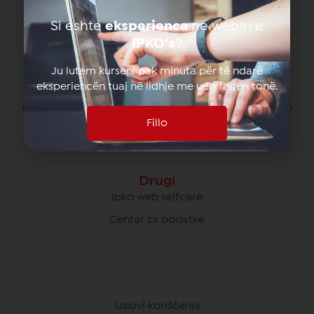
080070070 besplatno od svih operatera na Kosovu
Si eshte
eksperienca
ne webin e
*770# za pozive u romingu
IPKO’s
?
Ju lutem kurseni pak minuta për të ndarë
eksperiencën tuaj në lidhje me ueb faqen tonë.
Briga O Poslovnim Korisnicima
049/700 900 besplatno za pozive unutar IPKO mreže
Fillo
080070000 besplatno od svih operatera na Kosovu
Drugi
Ipko web selfcare
Centar za podatke
Uslovi korišćenja