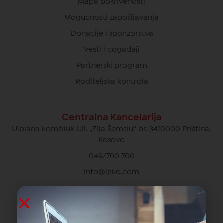
Mapa pokrivenosti
Mogućnosti zapošljavanja
Donacije i sponzorstva
Vesti i događaji
Partnerski program
Roditeljska kontrola
Centralna Kancelarija
Ulpiana komšiluk Uli. „Zija Šemsiu“ br. 3410000 Priština,
Kosovo
049/700 700
info@ipko.com
Privatna Briga O Kupcima
049/700 700 besplatno za pozive unutar IPKO mreže