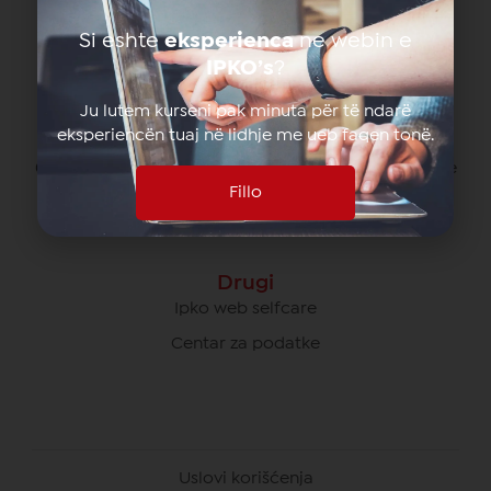
080070070 besplatno od svih operatera na Kosovu
Si eshte
eksperienca
ne webin e
*770# za pozive u romingu
IPKO’s
?
Ju lutem kurseni pak minuta për të ndarë
eksperiencën tuaj në lidhje me ueb faqen tonë.
Briga O Poslovnim Korisnicima
049/700 900 besplatno za pozive unutar IPKO mreže
Fillo
080070000 besplatno od svih operatera na Kosovu
Drugi
Ipko web selfcare
Centar za podatke
Uslovi korišćenja