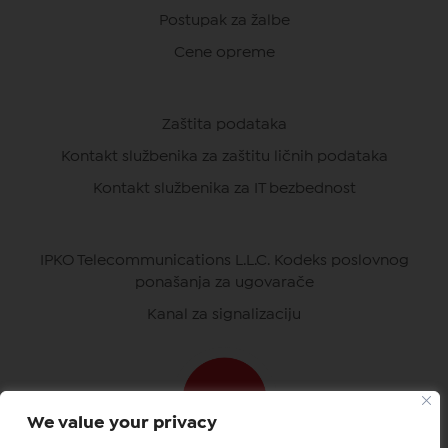
Postupak za žalbe
Cene opreme
Zaštita podataka
Kontakt službenika za zaštitu ličnih podataka
Kontakt službenika za IT bezbednost
IPKO Telecommunications L.L.C. Kodeks poslovnog
ponašanja za ugovarače
Kanal za signalizaciju
We value your privacy