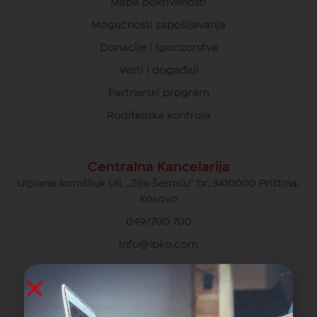
Mapa pokrivenosti
Mogućnosti zapošljavanja
Donacije i sponzorstva
Vesti i događaji
Partnerski program
Roditeljska kontrola
Centralna Kancelarija
Ulpiana komšiluk Uli. „Zija Šemsiu“ br. 3410000 Priština,
Kosovo
049/700 700
info@ipko.com
Privatna Briga O Kupcima
049/700 700 besplatno za pozive unutar IPKO mreže