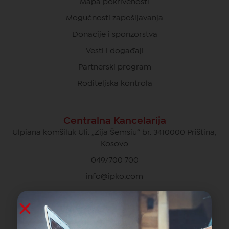
Mapa pokrivenosti
Mogućnosti zapošljavanja
Donacije i sponzorstva
Vesti i događaji
Partnerski program
Roditeljska kontrola
Centralna Kancelarija
Ulpiana komšiluk Uli. „Zija Šemsiu“ br. 3410000 Priština,
Kosovo
049/700 700
info@ipko.com
Privatna Briga O Kupcima
049/700 700 besplatno za pozive unutar IPKO mreže