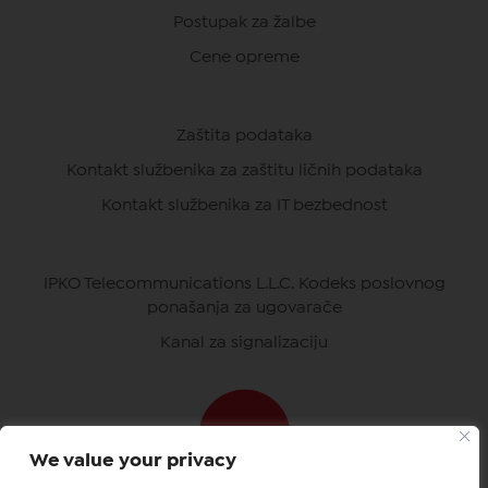
Postupak za žalbe
Cene opreme
Zaštita podataka
Kontakt službenika za zaštitu ličnih podataka
Kontakt službenika za IT bezbednost
IPKO Telecommunications L.L.C. Kodeks poslovnog
ponašanja za ugovarače
Kanal za signalizaciju
We value your privacy