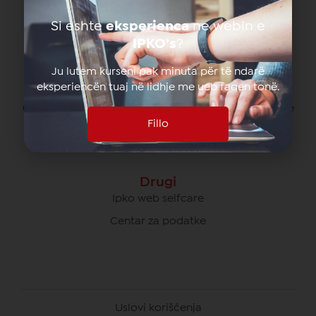
080070070 besplatno od svih operatera na Kosovu
Si eshte
eksperienca
ne webin e
*770# za pozive u romingu
IPKO’s
?
Ju lutem kurseni pak minuta për të ndarë
eksperiencën tuaj në lidhje me ueb faqen tonë.
Briga O Poslovnim Korisnicima
049/700 900 besplatno za pozive unutar IPKO mreže
Fillo
080070000 besplatno od svih operatera na Kosovu
Drugi
Ipko web selfcare
Centar za podatke
Uslovi korišćenja