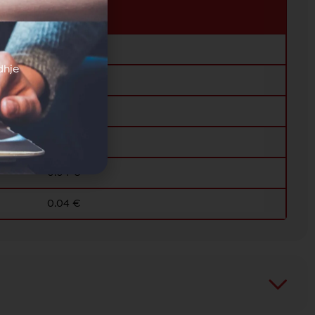
Cena
0.18 €
dhje
0.18 €
0.062 €
0.082 €
0.04 €
0.04 €