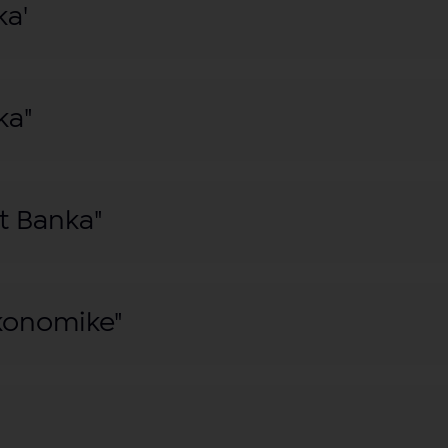
ka'
ka"
t Banka"
konomike"