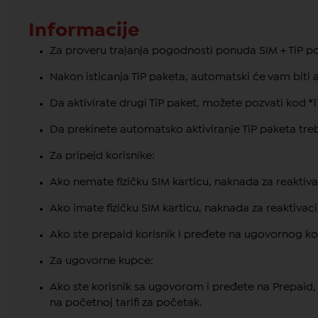
Informacije
Za proveru trajanja pogodnosti ponuda SIM + TiP poz
Nakon isticanja TiP paketa, automatski će vam biti a
Da aktivirate drugi TiP paket, možete pozvati kod *110
Da prekinete automatsko aktiviranje TiP paketa tr
Za pripejd korisnike:
Ako nemate fizičku SIM karticu, naknada za reaktivac
Ako imate fizičku SIM karticu, naknada za reaktivacij
Ako ste prepaid korisnik i pređete na ugovornog kor
Za ugovorne kupce:
Ako ste korisnik sa ugovorom i pređete na Prepaid, 
na početnoj tarifi za početak.