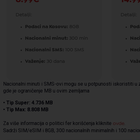
Detalji:
Detalji:
Podaci na Kosovu:
8GB
Pod
Nacionalni minut:
300 min
Nac
Nacionalni SMS:
100 SMS
Nac
Važenje:
30 dana
Važ
Nacionalni minuti i SMS-ovi mogu se u potpunosti iskoristiti u 
gde je ograničenje MB u ovim zemljama
• Tip Super: 4.736 MB
• Tip Max: 8.808 MB
Za više informacija o politici fer korišćenja kliknite
.
ovde
Sadrži SIM/eSIM i 8GB, 300 nacionalnih minimalnih i 100 naci