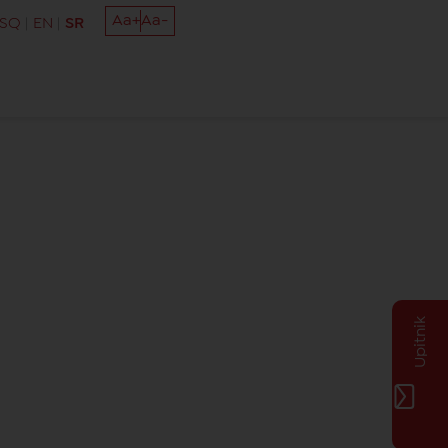
Aa+
Aa-
SQ
EN
SR
Upitnik