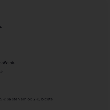
.
 početak.
k.
5 € sa stanjem od 2 €, bićete