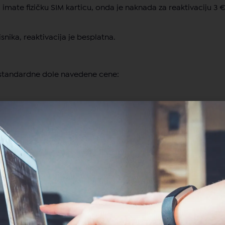
imate fizičku SIM karticu, onda je naknada za reaktivaciju 3 €
snika, reaktivacija je besplatna.
 standardne dole navedene cene:
Dodatni
detalji
trošenog TIP paketa