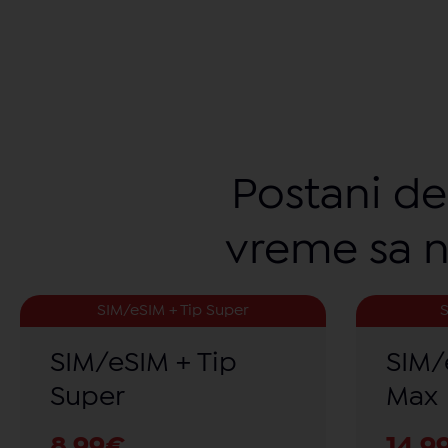
Postani de
vreme sa 
SIM/eSIM + Tip Super
S
SIM/eSIM + Tip
SIM/
Super
Max
8.99€
14.9