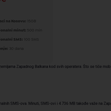
aci na Kosovu:
15GB
ionalni minut:
500 min
ionalni SMS:
100 SMS
enje:
30 dana
zemljama Zapadnog Balkana kod svih operatera. Što se tiče mobilno
onalnih SMS-ova. Minuti, SMS-ovi i 4.736 MB takođe važe na Za