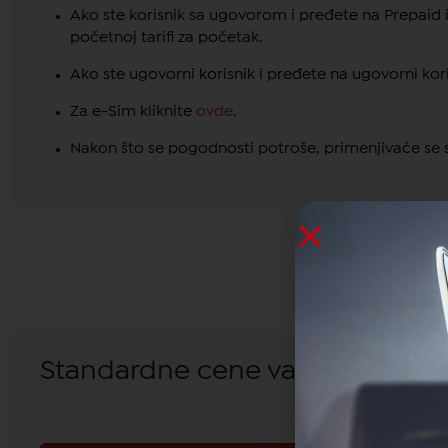
Ako ste korisnik sa ugovorom i pređete na Prepaid i 
početnoj tarifi za početak.
Ako ste ugovorni korisnik i pređete na ugovorni kori
Za e-Sim kliknite
ovde
.
Nakon što se pogodnosti potroše, primenjivaće se
Standardne cene važe nakon po