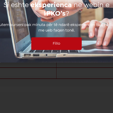
Si eshte
eksperienca
ne webin e
IPKO’s
?
lutem kurseni pak minuta për të ndarë eksperiencën tuaj në li
a
me ueb faqen tonë.
Fillo
a