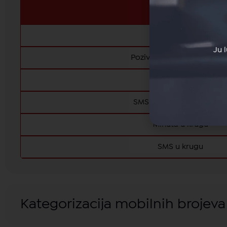
Usluga
Pozivi IPKO
Ju 
Pozivi drugim operaterim
SMS na IPKO
SMS drugim operaterim
Minuta u krugu
SMS u krugu
Kategorizacija mobilnih brojeva