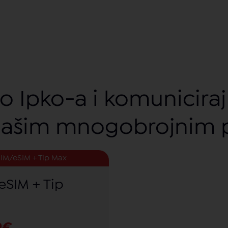
o Ipko-a i komuniciraj 
našim mnogobrojnim
IM/eSIM + Tip Max
eSIM + Tip
9€