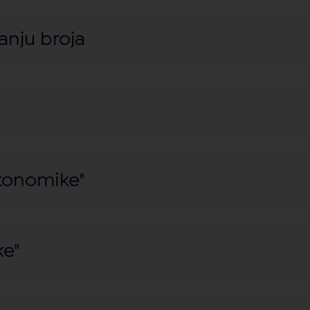
anju broja
konomike"
ke"