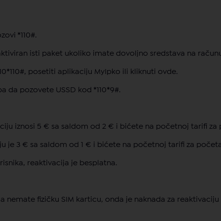
ovi *110#.
ktiviran isti paket ukoliko imate dovoljno sredstava na računu
*110#, posetiti aplikaciju MyIpko ili kliknuti ovde.
eba da pozovete USSD kod *110*9#.
iju iznosi 5 € sa saldom od 2 € i bićete na početnoj tarifi za
u je 3 € sa saldom od 1 € i bićete na početnoj tarifi za početa
isnika, reaktivacija je besplatna.
a nemate fizičku SIM karticu, onda je naknada za reaktivaciju 