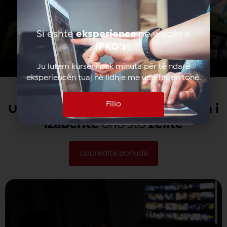
Si eshte
eksperienca
ne webin e
IPKO’s
?
Ju lutem kurseni pak minuta për të ndarë
eksperiencën tuaj në lidhje me ueb faqen tonë.
Fillo
Uporedite
prednosti naših
ponuda
i
izaberite
ono što
želite
Uporedite ponude