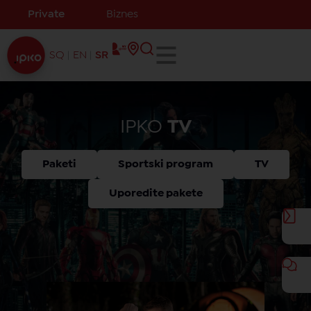
Private
Biznes
SQ
EN
SR
IPKO
TV
Paketi
Sportski program
TV
Uporedite pakete