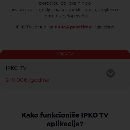
porodicu, od lokalnih do
međunarodnih, uključujući sportski sadržaj sa glavnim
ligama iz celog sveta.
IPKO TV se nudi sa
PRIMA paketima
ili zasebno
IPKO TV
IPKO TV
240.00€/godine
Detalji
:
220+ TV kanala
Sve sportske lige
Kako funkcioniše IPKO TV
VOD
aplikacija?