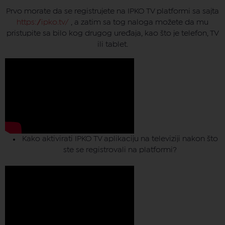
Catchup TV
Prvo morate da se registrujete na IPKO TV platformi sa sajta
https://ipko.tv/
, a zatim sa tog naloga možete da mu
pristupite sa bilo kog drugog uređaja, kao što je telefon, TV
ili tablet.
Kako aktivirati IPKO TV aplikaciju na televiziji nakon što
ste se registrovali na platformi?