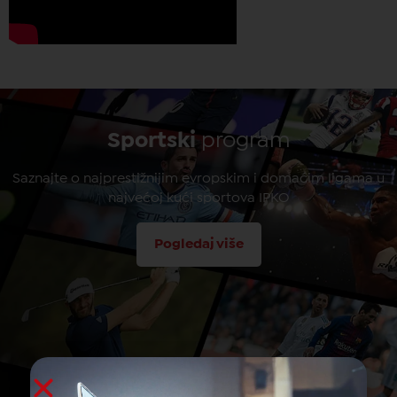
Sportski
program
Saznajte o najprestižnijim evropskim i domaćim ligama u
najvećoj kući sportova IPKO
Pogledaj više