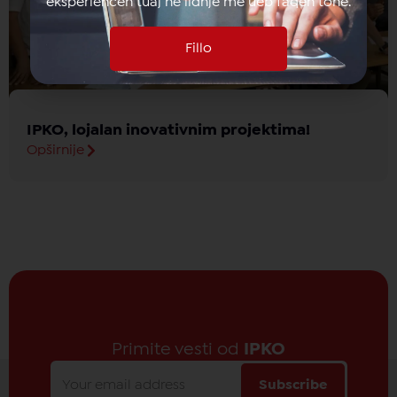
eksperiencën tuaj në lidhje me ueb faqen tonë.
Fillo
IPKO, lojalan inovativnim projektima!
Opširnije
Primite vesti od
IPKO
Subscribe