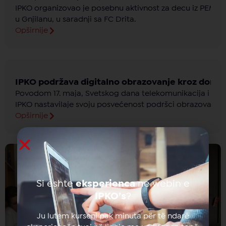
IPKO organizovao je posebnu aktivnost za decu iz PEMA
u Gnjilanu, u saradnji sa FC Drita.
Opširnije
IPKO podržava digitalno obrazovanje kroz donac
Povodom 17. maja, Svetskog dana telekomunikacija i inf
IPKO nastavilaje svoju posvećenost podršci obrazovanju 
Opširnije
Si eshte
eksperienca
ne webin e
IPKO’s
?
Ju lutem kurseni pak minuta për të ndarë