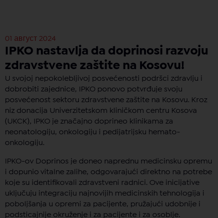
01 август 2024
IPKO nastavlja da doprinosi razvoju
zdravstvene zaštite na Kosovu!
U svojoj nepokolebljivoj posvećenosti podršci zdravlju i
dobrobiti zajednice, IPKO ponovo potvrđuje svoju
posvećenost sektoru zdravstvene zaštite na Kosovu. Kroz
niz donacija Univerzitetskom kliničkom centru Kosova
(UKCK), IPKO je značajno doprineo klinikama za
neonatologiju, onkologiju i pedijatrijsku hemato-
onkologiju.
IPKO-ov Doprinos je doneo naprednu medicinsku opremu
i dopunio vitalne zalihe, odgovarajući direktno na potrebe
koje su identifikovali zdravstveni radnici. Ove inicijative
uključuju integraciju najnovijih medicinskih tehnologija i
poboljšanja u opremi za pacijente, pružajući udobnije i
podsticajnije okruženje i za pacijente i za osoblje.