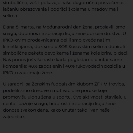
simbolično, već i pokazuje našu dugoročnu posvećenost
jačanju obrazovanja i podršci školama u gradovima i
selima.
Dana 8. marta, na Međunarodni dan žena, proslavili smo
snagu, doprinos i inspiraciju koju žene donose društvu. U
IPKO-ovim prodavnicama delili smo cveće našim
klinetkinjama, dok smo u SOS Kosovskim selima donirali
simbolične pakete devojkama i ženama koje brinu o deci.
Naš ponos još više raste kada pogledamo unutar same
kompanije: 48% zaposlenih i 40% rukovodećih pozicija u
IPKO-u zauzimaju žene.
U saradnji sa Ženskim fudbalskim klubom ŽFK Mitrovica,
podelili smo dresove i motivacione poruke koje
promovišu ulogu žena u sportu. Ove aktivnosti stavljaju u
centar pažnje snagu, hrabrost i inspiraciju koju žene
donose svakog dana, kako unutar tako i van naše
zajednice.