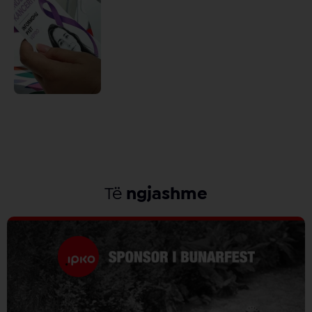
Të
ngjashme