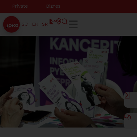
Private
Biznes
SQ
EN
SR