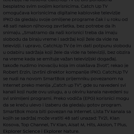
besplatno svim svojim korisnicima. Catch Up TV
omogućava korisnicima digitalne kablovske televizije
IPKO da gledaju svoje omiljene programe čak i u roku od
48 sati nakon njihovog završetka, bez potrebe da ih
snimaju. „Smatramo da naši korisnici treba da imaju
slobodu da biraju vreme i sadržaj koji žele da vide na
televiziji. I upravo, CatchUp TV će im dati potpunu slobodu
u odabiru sadržaja koji žele da vide na televiziji, bez obzira
na vreme kada se emituje važan televizijski događaj.
takođe nudimo inovaciju koja im olakšava život“, rekao je
Robert Erzin, izvršni direktor kompanije IPKO. CatchUp TV
se nudi na novom SmartBok prijemniku povezanom na
Internet preko menija „Catch up TV“, gde su navedeni svi
kanali koji nude ovu uslugu, a u okviru kanala navedeni su
svi snimljeni programi. Preko vodiča (EPG) korisnici mogu
da se kreću ulevo i izaberu da gledaju gotov program.
SmartBok mora biti povezan na Internet. Lista TV kanala sa
kojih se sadržaj može vratiti 48 sati unazad: TV21, Klan
Kosova, Top Channel, TV Klan, Alsat M, Hits, Aksion, T Plus,
Ekplorer Science i Ekplorer Nature.