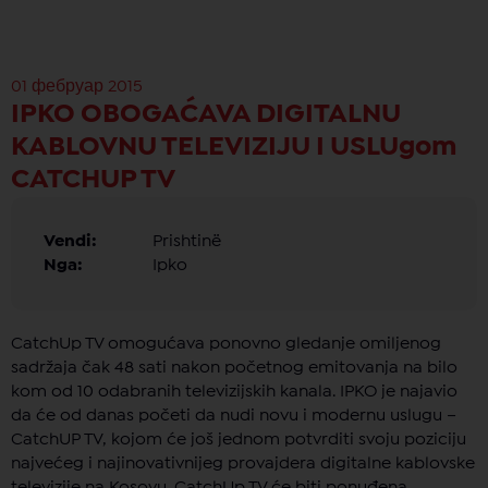
01 фебруар 2015
IPKO OBOGAĆAVA DIGITALNU
KABLOVNU TELEVIZIJU I USLUgom
CATCHUP TV
Vendi:
Prishtinë
Nga:
Ipko
CatchUp TV omogućava ponovno gledanje omiljenog
sadržaja čak 48 sati nakon početnog emitovanja na bilo
kom od 10 odabranih televizijskih kanala. IPKO je najavio
da će od danas početi da nudi novu i modernu uslugu –
CatchUP TV, kojom će još jednom potvrditi svoju poziciju
najvećeg i najinovativnijeg provajdera digitalne kablovske
televizije na Kosovu. CatchUp TV će biti ponuđena