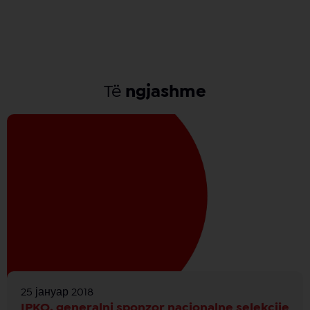
Të
ngjashme
25 јануар 2018
IPKO, generalni sponzor nacionalne selekcije