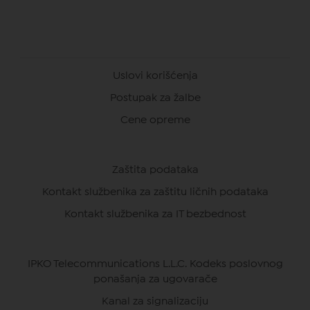
Uslovi korišćenja
Postupak za žalbe
Cene opreme
Zaštita podataka
Kontakt službenika za zaštitu ličnih podataka
Kontakt službenika za IT bezbednost
IPKO Telecommunications L.L.C. Kodeks poslovnog
ponašanja za ugovarače
Kanal za signalizaciju