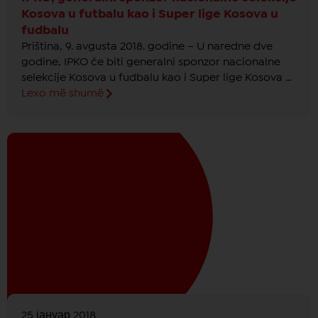
Kosova u futbalu kao i Super lige Kosova u
fudbalu
Priština, 9. avgusta 2018. godine – U naredne dve
godine, IPKO će biti generalni sponzor nacionalne
selekcije Kosova u fudbalu kao i Super lige Kosova u
fudbalu, koja će promeniti ime u IPKO super liga
Lexo më shumë
Kosova u fudbalu.
25 јануар 2018