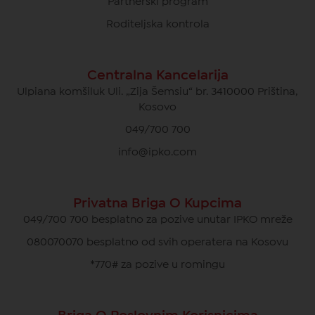
Partnerski program
Roditeljska kontrola
Centralna Kancelarija
Ulpiana komšiluk Uli. „Zija Šemsiu“ br. 3410000 Priština,
Kosovo
049/700 700
info@ipko.com
Privatna Briga O Kupcima
049/700 700 besplatno za pozive unutar IPKO mreže
080070070 besplatno od svih operatera na Kosovu
*770# za pozive u romingu