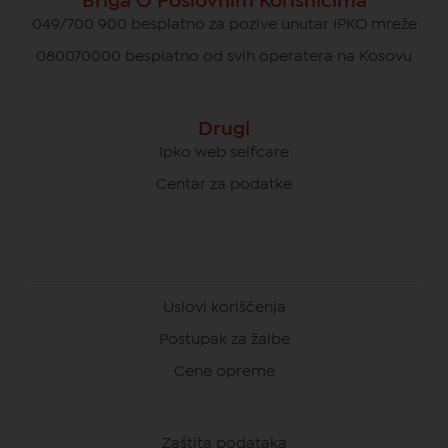
Briga O Poslovnim Korisnicima
049/700 900 besplatno za pozive unutar IPKO mreže
080070000 besplatno od svih operatera na Kosovu
Drugi
Ipko web selfcare
Centar za podatke
Uslovi korišćenja
Postupak za žalbe
Cene opreme
Zaštita podataka