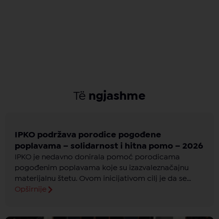
Të
ngjashme
IPKO podržava porodice pogođene
poplavama – solidarnost i hitna pomo – 2026
IPKO je nedavno donirala pomoć porodicama
pogođenim poplavama koje su izazvaleznačajnu
materijalnu štetu. Ovom inicijativom cilj je da se
olakša situacija i pruži konkretnapodrška
Opširnije
porodicama koje se suočavaju sa teškoćama.