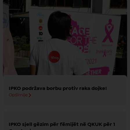
IPKO podržava borbu protiv raka dojke!
Opširnije
IPKO sjell gëzim për fëmijët në QKUK për 1