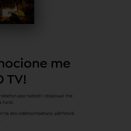
emocione me
O TV!
, telefon apo tablet! I dizajnuar me
a fund.
deri te ato ndërkombëtare, përfshirë
.