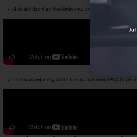
Si të aktivizoni aplikacionin IPKO TV në televizion pasi q
Ju 
Instrukcionet e regjistrimit në aplikacionin IPKO TV për