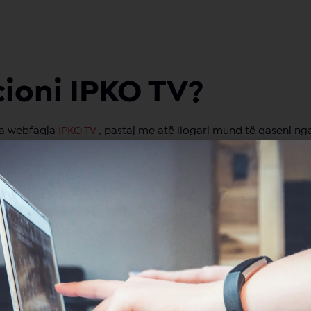
cioni IPKO TV?
nga webfaqja
IPKO TV
, pastaj me atë llogari mund të qaseni nga
, ju lutemi ndiqni hapat në videon në vazhdim:
 webfaqe dhe aktivizimi i pakos IPKO TV online: