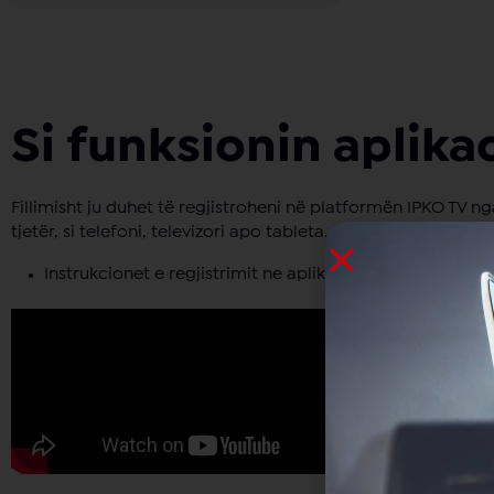
Si funksionin aplika
Fillimisht ju duhet të regjistroheni në platformën IPKO TV 
tjetër, si telefoni, televizori apo tableta. Për tu regjistruar
Instrukcionet e regjistrimit ne aplikacionin ”IPKO TV” në