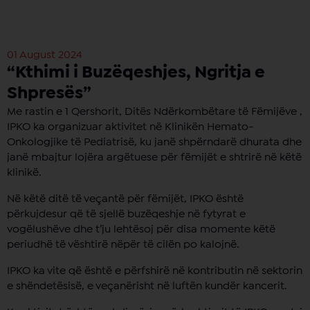
01 August 2024
“Kthimi i Buzëqeshjes, Ngritja e
Shpresës”
Me rastin e 1 Qershorit, Ditës Ndërkombëtare të Fëmijëve ‍,
IPKO ka organizuar aktivitet në Klinikën Hemato-
Onkologjike të Pediatrisë, ku janë shpërndarë dhurata dhe
janë mbajtur lojëra argëtuese për fëmijët e shtrirë në këtë
klinikë.
Në këtë ditë të veçantë për fëmijët, IPKO është
përkujdesur që të sjellë buzëqeshje në fytyrat e
vogëlushëve dhe t’ju lehtësoj për disa momente këtë
periudhë të vështirë nëpër të cilën po kalojnë.
IPKO ka vite që është e përfshirë në kontributin në sektorin
e shëndetësisë, e veçanërisht në luftën kundër kancerit.