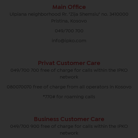
Main Office
Ulpiana neighborhood Rr. "Zija Shemsiu" no. 3410000
Pristina, Kosovo
049/700 700
info@ipko.com
Privat Customer Care
049/700 700 free of charge for calls within the IPKO
network
080070070 free of charge from all operators in Kosovo
*770# for roaming calls
Business Customer Care
049/700 900 free of charge for calls within the IPKO
network