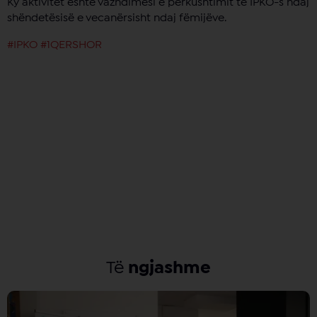
Ky aktivitet është vazhdimësi e përkushtimit të IPKO-s ndaj
shëndetësisë e vecanërsisht ndaj fëmijëve.
#IPKO
#1QERSHOR
Të
ngjashme