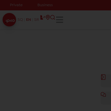
Private
Business
SQ
EN
SR