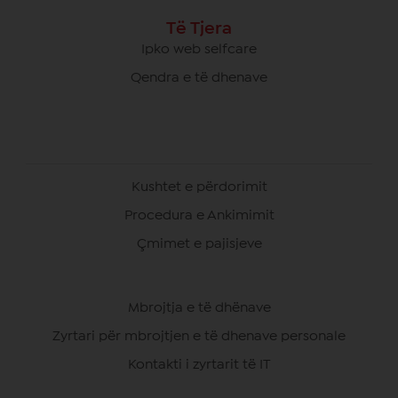
Të Tjera
Ipko web selfcare
Qendra e të dhenave
Kushtet e përdorimit
Procedura e Ankimimit
Çmimet e pajisjeve
Mbrojtja e të dhënave
Zyrtari për mbrojtjen e të dhenave personale
Kontakti i zyrtarit të IT