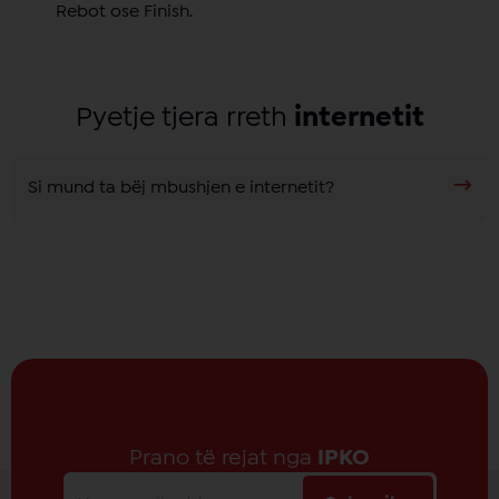
Rebot ose Finish.
Pyetje tjera rreth
internetit
Si mund ta bëj mbushjen e internetit?
Prano të rejat nga
IPKO