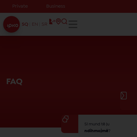
Private
Business
SQ
EN
SR
FAQ
Si mund të ju
ndihmojmë
?