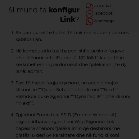
Live chat
Si mund ta
konfiguroj
router-in
TP
Facebook
Link
?
Whatsapp
Së pari duhet të lidhet TP Link me Modem përmes
kabllos Lan.
Në kompjuterin tuaj hapeni shfletuesin e faqeve
dhe shënoni kete IP adresë: 192.168.1.1 ku do të ju
kërkohet emri i përdoruesit dhe fjalëkalimi, të dy
janë: admin.
Pasi të hapet faqja kryesore, në anen e majtë
klikoni në “”Quick Setup”” dhe klikoni “”Next””.
Vazhdoni duke zgjedhur “”Dynamic IP”” dhe klikoni
“”Next””.
Zgjedhni Emrin tuaj SSID (Emrin e Wirelessit),
region Albania, zgjedheni Wap Sigurinë, tek
hapësira shënoni fjalëkalimin që dëshironi me
gjatësi 8 deri 64 karaktere dhe në fund klikoni