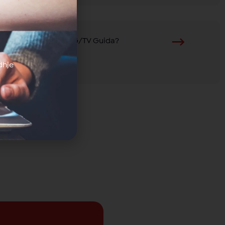
Çfarë është EPG/TV Guida?
dhje