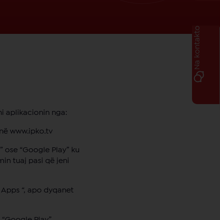
Na kontakto
ni aplikacionin nga:
 në www.ipko.tv
re” ose “Google Play” ku
in tuaj pasi që jeni
 Apps “, apo dyqanet
 “Google Play”.