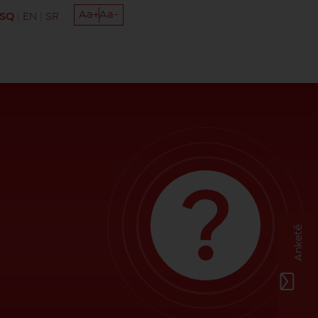
Aa+
Aa-
SQ
EN
SR
Anketë