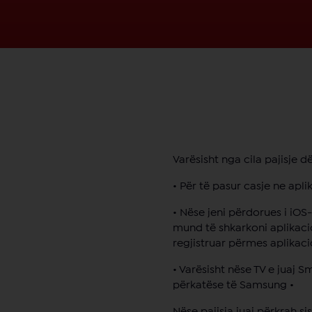
Varësisht nga cila pajisje d
• Për të pasur casje ne apl
• Nëse jeni përdorues i iOS-
mund të shkarkoni aplikacio
regjistruar përmes aplikaci
• Varësisht nëse TV e juaj
përkatëse të Samsung •
Nëse pajisja juaj përkrah s