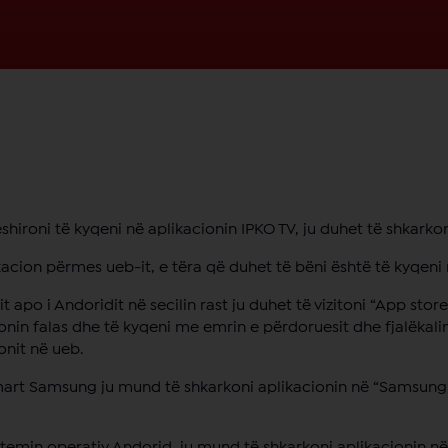
ëshironi të kyqeni në aplikacionin IPKO TV, ju duhet të shkarko
ikacion përmes ueb-it, e tëra që duhet të bëni është të kyqeni
it apo i Andoridit në secilin rast ju duhet të vizitoni “App sto
nin falas dhe të kyqeni me emrin e përdoruesit dhe fjalëkalim
onit në ueb.
 Smart Samsung ju mund të shkarkoni aplikacionin në “Samsung
istemin operativ Andorid, ju mund të shkarkoni aplikacionin në