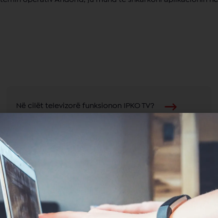
Në cilët televizorë funksionon IPKO TV?
Më pëlqen të shikoj filmat e zhanrit
thriller. A mund të rekomandoj
aplikacioni IPKO TVfilma dhe seriale të
këtij zhanri?