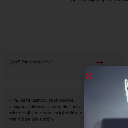
Çfarë është IPKO TV?
A mund të vazhdoj të shikoj një
program televiziv ose një film nëse
ndrroj pajisjen dhevazhdoj shikimin
nga një pajisje tjetër?