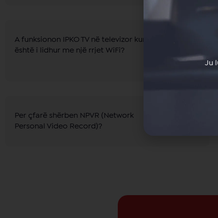
A funksionon IPKO TV në televizor kur
është i lidhur me një rrjet WiFi?
Ju 
Per çfarë shërben NPVR (Network
Personal Video Record)?