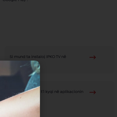
Si mund ta instaloj IPKO TV në
televizion?
Sa pajisje mund t’i kyqi në aplikacionin
IPKO TV?