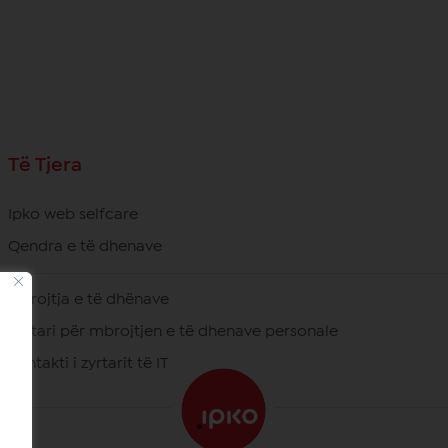
Të Tjera
Ipko web selfcare
Qendra e të dhenave
Mbrojtja e të dhënave
Zyrtari për mbrojtjen e të dhenave personale
Kontakti i zyrtarit të IT