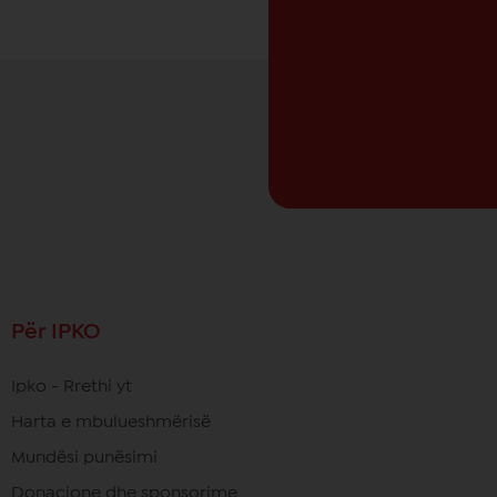
Për IPKO
Ipko - Rrethi yt
Harta e mbulueshmërisë
Mundësi punësimi
Donacione dhe sponsorime