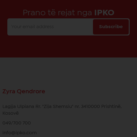
Prano të rejat nga
IPKO
Subscribe
Zyra Qendrore
Lagjja Ulpiana Rr. "Zija Shemsiu" nr. 3410000 Prishtinë,
Kosovë
049/700 700
info@ipko.com