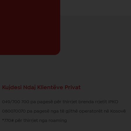
Kujdesi Ndaj Klientëve Privat
049/700 700 pa pagesë për thirrjet brenda rrjetit IPKO
080070070 pa pagesë nga të gjithë operatorët në Kosovë
*770# për thirrjet nga roaming