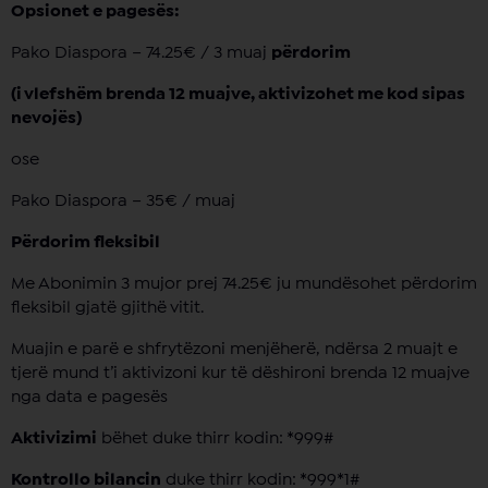
Opsionet e pagesës:
Pako Diaspora – 74.25€ / 3 muaj
përdorim
(i vlefshëm brenda 12 muajve, aktivizohet me kod sipas
nevojës)
ose
Pako Diaspora – 35€ / muaj
Përdorim fleksibil
Me Abonimin 3 mujor prej 74.25€ ju mundësohet përdorim
fleksibil gjatë gjithë vitit.
Muajin e parë e shfrytëzoni menjëherë, ndërsa 2 muajt e
tjerë mund t’i aktivizoni kur të dëshironi brenda 12 muajve
nga data e pagesës
Aktivizimi
bëhet duke thirr kodin: *999#
Kontrollo bilancin
duke thirr kodin: *999*1#