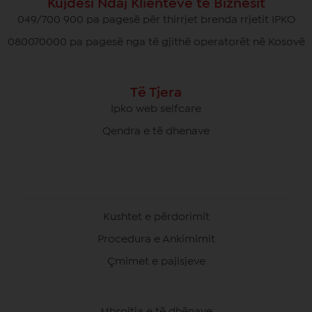
Kujdesi Ndaj Klientëve të Biznesit
049/700 900 pa pagesë për thirrjet brenda rrjetit IPKO
080070000 pa pagesë nga të gjithë operatorët në Kosovë
Të Tjera
Ipko web selfcare
Qendra e të dhenave
Kushtet e përdorimit
Procedura e Ankimimit
Çmimet e pajisjeve
Mbrojtja e të dhënave