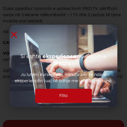
Duke zgjedhur opsionin e aplikacionit IPKO TV, përfitoni
qasje në 3 ekrane njëkohësisht – 1 TV dhe 2 pajisje të tjera
mobile ose tabletë.
Në të dy formatet, përfitoni pa kosto shtesë:
CATCH UP TV
– deri në 72 orë mbrapa
VOD (Video On Demand)
– bibliotekë e pasur me filma,
Si eshte
eksperienca
ne webin e
seriale dhe dokumentarë
IPKO’s
?
Zgjidhni opsionin që ju përshtatet dhe shijoni përmbajtje
Ju lutem kurseni pak minuta për të ndarë
premium me pakon Diaspora, në shtëpi apo kudo që jeni!
eksperiencën tuaj në lidhje me ueb faqen tonë.
Fillo