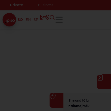
Private
Business
SQ
EN
SR
Si mund të ju
ndihmojmë
?