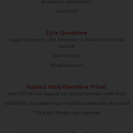
Programi i partneritetit
Autorizimi
Zyra Qendrore
Lagjja Ulpiana Rr. "Zija Shemsiu" nr. 3410000 Prishtinë,
Kosovë
049/700 700
info@ipko.com
Kujdesi Ndaj Klientëve Privat
049/700 700 pa pagesë për thirrjet brenda rrjetit IPKO
080070070 pa pagesë nga të gjithë operatorët në Kosovë
*770# për thirrjet nga roaming