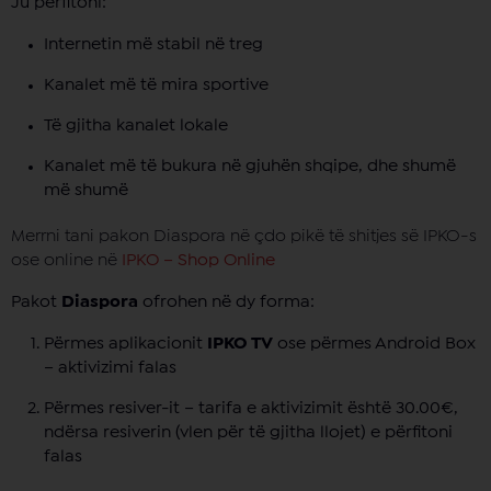
Ju përfitoni:
Internetin më stabil në treg
Kanalet më të mira sportive
Të gjitha kanalet lokale
Kanalet më të bukura në gjuhën shqipe, dhe shumë
më shumë
Merrni tani pakon Diaspora në çdo pikë të shitjes së IPKO-s
ose online në
IPKO – Shop Online
Pakot
Diaspora
ofrohen në dy forma:
Përmes aplikacionit
IPKO TV
ose përmes Android Box
– aktivizimi falas
Përmes resiver-it – tarifa e aktivizimit është 30.00€,
ndërsa resiverin (vlen për të gjitha llojet) e përfitoni
falas