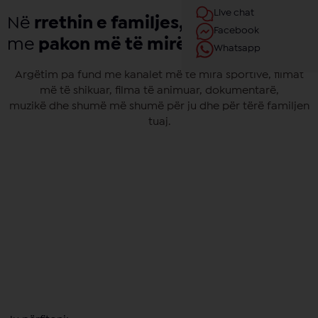
Live chat
Në
rrethin e familjes,
ju mirëpresim
Facebook
me
pakon më të mirë
Whatsapp
Argëtim pa fund me kanalet më të mira sportive, filmat
më të shikuar, filma të animuar, dokumentarë,
muzikë dhe shumë më shumë për ju dhe për tërë familjen
tuaj.