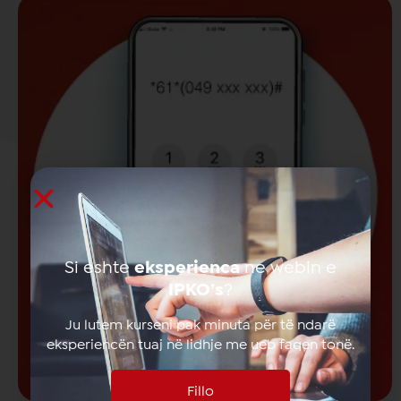
Si eshte
eksperienca
ne webin e
IPKO’s
?
Ju lutem kurseni pak minuta për të ndarë
eksperiencën tuaj në lidhje me ueb faqen tonë.
Fillo