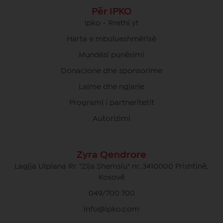
Për IPKO
Ipko - Rrethi yt
Harta e mbulueshmërisë
Mundësi punësimi
Donacione dhe sponsorime
Lajme dhe ngjarje
Programi i partneritetit
Autorizimi
Zyra Qendrore
Lagjja Ulpiana Rr. "Zija Shemsiu" nr. 3410000 Prishtinë,
Kosovë
049/700 700
info@ipko.com