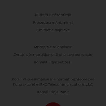
Kushtet e përdorimit
Procedura e Ankimimit
Çmimet e pajisjeve
Mbrojtja e të dhënave
Zyrtari për mbrojtjen e të dhenave personale
Kontakti i zyrtarit të IT
Kodi i Pajtueshmërise me normat biznesore për
Kontraktorët e IPKO Telecommunications L.L.C
Kanali i sinjalizimit