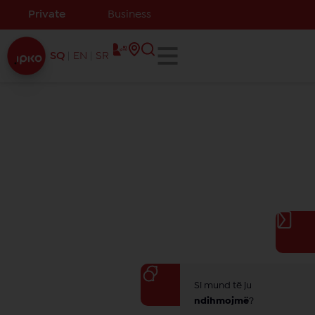
Private
Business
SQ
EN
SR
Ridrejtimi i thirrjeve
Aktivizimi dhe deaktivizimi i sh
ë
rbimit mund t
ë
b
ë
het
përmes settings t
ë
telefonit apo edhe përmes kodeve
më poshtë:
Si mund të ju
ndihmojmë
?