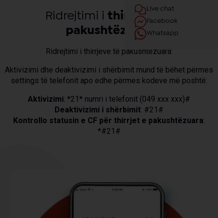
Live chat
Ridrejtimi i
thirrjeve të
Facebook
pakushtëzuara
Whatsapp
Ridrejtimi i thirrjeve të pakushtëzuara:
Aktivizimi dhe deaktivizimi i shërbimit mund të bëhet përmes
settings të telefonit apo edhe përmes kodeve më poshtë:
Aktivizimi
: *21* numri i telefonit (049 xxx xxx)#
Deaktivizimi i shërbimit
: #21#
Kontrollo statusin e CF për thirrjet e pakushtëzuara
:
*#21#