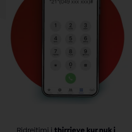
Ridrejtimi i
thirrjeve kur nuk i