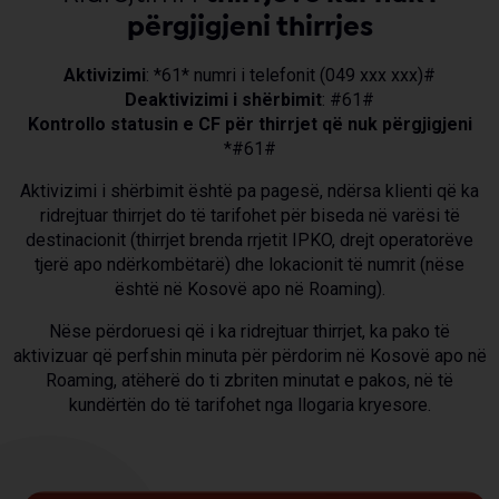
përgjigjeni thirrjes
Aktivizimi
: *61* numri i telefonit (049 xxx xxx)#
Deaktivizimi i shërbimit
: #61#
Kontrollo statusin e CF për thirrjet që nuk përgjigjeni
*#61#
Aktivizimi i shërbimit është pa pagesë, ndërsa klienti që ka
ridrejtuar thirrjet do të tarifohet për biseda në varësi të
destinacionit (thirrjet brenda rrjetit IPKO, drejt operatorëve
tjerë apo ndërkombëtarë) dhe lokacionit të numrit (nëse
është në Kosovë apo në Roaming).
Nëse përdoruesi që i ka ridrejtuar thirrjet, ka pako të
aktivizuar që perfshin minuta për përdorim në Kosovë apo në
Roaming, atëherë do ti zbriten minutat e pakos, në të
kundërtën do të tarifohet nga llogaria kryesore.