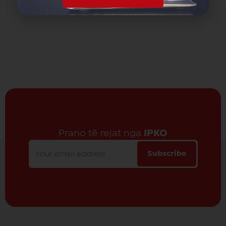
Prano të rejat nga
IPKO
Subscribe