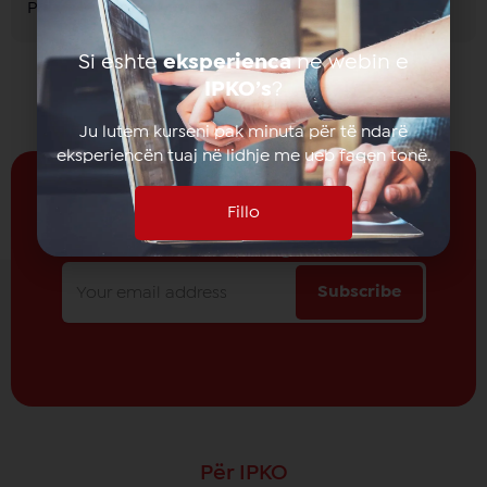
Personal Video Record)?
Si eshte
eksperienca
ne webin e
IPKO’s
?
Ju lutem kurseni pak minuta për të ndarë
eksperiencën tuaj në lidhje me ueb faqen tonë.
Fillo
Prano të rejat nga
IPKO
Subscribe
Për IPKO