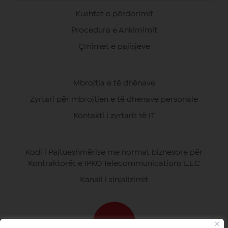
Kushtet e përdorimit
Procedura e Ankimimit
Çmimet e pajisjeve
Mbrojtja e të dhënave
Zyrtari për mbrojtjen e të dhenave personale
Kontakti i zyrtarit të IT
Kodi i Pajtueshmërise me normat biznesore për
Kontraktorët e IPKO Telecommunications L.L.C
Kanali i sinjalizimit