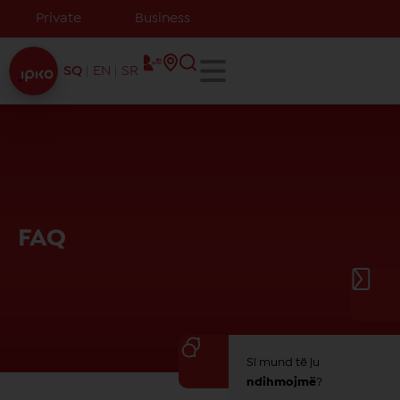
Private
Business
SQ
EN
SR
FAQ
Si mund të ju
ndihmojmë
?