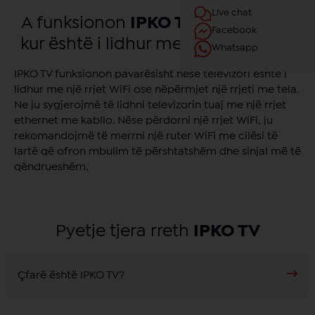
Live chat
A funksionon
IPKO TV
në televizor
Facebook
kur është i lidhur me një rrjet WiFi?
Whatsapp
IPKO TV funksionon pavarësisht nëse televizori është i
lidhur me një rrjet WiFi ose nëpërmjet një rrjeti me tela.
Ne ju sygjerojmë të lidhni televizorin tuaj me një rrjet
ethernet me kabllo. Nëse përdorni një rrjet WiFi, ju
rekomandojmë të merrni një ruter WiFi me cilësi të
lartë që ofron mbulim të përshtatshëm dhe sinjal më të
qëndrueshëm.
Pyetje tjera rreth
IPKO TV
Çfarë është IPKO TV?