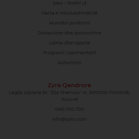
Ipko - Rrethi yt
Harta e mbulueshmërisë
Mundësi punësimi
Donacione dhe sponsorime
Lajme dhe ngjarje
Programi i partneritetit
Autorizimi
Zyra Qendrore
Lagjja Ulpiana Rr. "Zija Shemsiu" nr. 3410000 Prishtinë,
Kosovë
049/700 700
info@ipko.com