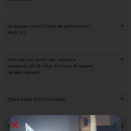
Sa pajisje mund t’i kyqi në aplikacionin
IPKO TV?
Kam harruar kodin për hapjen e
kanaleve për të rritur. Si mund të qasem
në këto kanale?
Çfarë është EPG/TV Guida?
Per çfarë shërben NPVR (Network