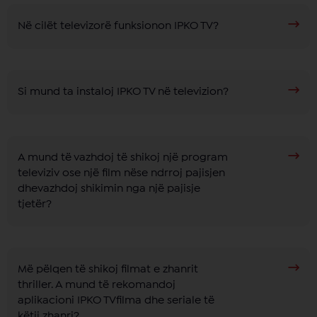
Në cilët televizorë funksionon IPKO TV?
Si mund ta instaloj IPKO TV në televizion?
A mund të vazhdoj të shikoj një program
televiziv ose një film nëse ndrroj pajisjen
dhevazhdoj shikimin nga një pajisje
tjetër?
Më pëlqen të shikoj filmat e zhanrit
thriller. A mund të rekomandoj
aplikacioni IPKO TVfilma dhe seriale të
këtij zhanri?