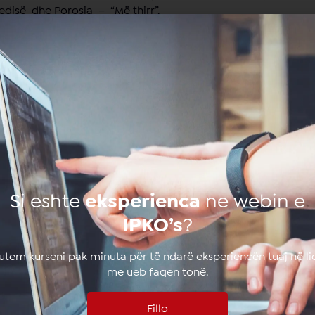
edisë dhe Porosia – “Më thirr”.
 volitshme për brenda dhe jashtë vendit, si dhe kualitetit të 
ile në Kosovë.
Të
ngjashme
Si eshte
eksperienca
ne webin e
IPKO’s
?
lutem kurseni pak minuta për të ndarë eksperiencën tuaj në li
me ueb faqen tonë.
Fillo