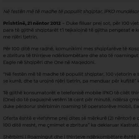
Në festën më të madhe të popullit shqiptar, IPKO mundëson kom
Prishtinë, 21 nëntor 2012
– Duke filluar prej sot, për 100 vj
para të gjithë shqiptarët t’i tejkalojnë të gjitha pengesat 
me njëri tjetrin.
Për 100 ditë me radhë, komunikimi mes shqiptarëve të Kosov
e zbritura të thirrjeve ndërkombëtare dhe ato të roamingut 
Eagle në Shqipëri dhe One në Maqedoni.
“Në festën më të madhe të popullit shqiptar, 100 vjetorin e
se kurrë, dhe ta urojnë njëri tjetrin, pa menduar për kufijtë
Të gjithë konsumatorët e telefonisë mobile IPKO të cilët thi
(One) do të paguajnë vetëm 18 cent për minutë, ndërsa çmim
duke përdorur shërbimin roaming të operatorëve mobil, Eagl
Oferta është e vlefshme prej dites së mërkurë (21 nëntor) e
100 ditë rresht, me çmimet e zbritura” ka deklaruar Kastrati.
Shërbimi i Roamingut dhe i thirrjeve ndërkombëtare është i