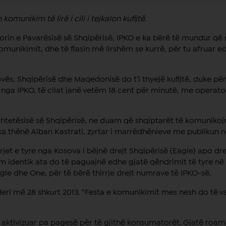
unikim të lirë i cili i tejkalon kufijtë.
etorin e Pavarësisë së Shqipërisë, IPKO e ka bërë të mundur që 
e komunikimit, dhe të flasin më lirshëm se kurrë, për tu afrua
ës, Shqipërisë dhe Maqedonisë do t’i thyejë kufijtë, duke p
nga IPKO, të cilat janë vetëm 18 cent për minutë, me operato
 shtetësisë së Shqipërisë, ne duam që shqiptarët të komuniko
” ka thënë Alban Kastrati, zyrtar i marrëdhënieve me publikun n
rrjet e tyre nga Kosova i bëjnë drejt Shqipërisë (Eagle) apo d
 identik ata do të paguajnë edhe gjatë qëndrimit të tyre në
e dhe One, për të bërë thirrje drejt numrave të IPKO-së.
 deri më 28 shkurt 2013. “Festa e komunikimit mes nesh do të 
 aktivizuar pa pagesë për të gjithë konsumatorët. Gjatë roam