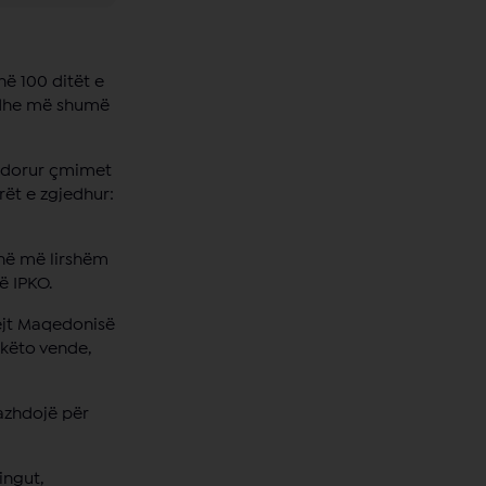
në 100 ditët e
r edhe më shumë
ërdorur çmimet
rët e zgjedhur:
jnë më lirshëm
ë IPKO.
rejt Maqedonisë
 këto vende,
vazhdojë për
ingut,