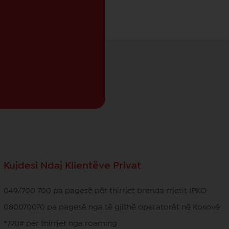
Kujdesi Ndaj Klientëve Privat
049/700 700 pa pagesë për thirrjet brenda rrjetit IPKO
080070070 pa pagesë nga të gjithë operatorët në Kosovë
*770# për thirrjet nga roaming