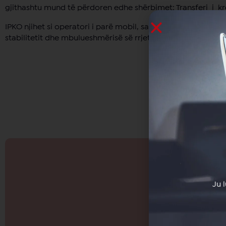
gjithashtu mund të përdoren edhe shërbimet: Transferi i kr
IPKO njihet si operatori i parë mobil, sa i përket çmimeve të
stabilitetit dhe mbulueshmërisë së rrjetit të telefonisë mob
Ju 