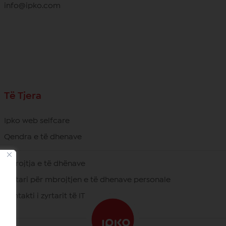
info@ipko.com
Të Tjera
Ipko web selfcare
Qendra e të dhenave
Mbrojtja e të dhënave
Zyrtari për mbrojtjen e të dhenave personale
Kontakti i zyrtarit të IT