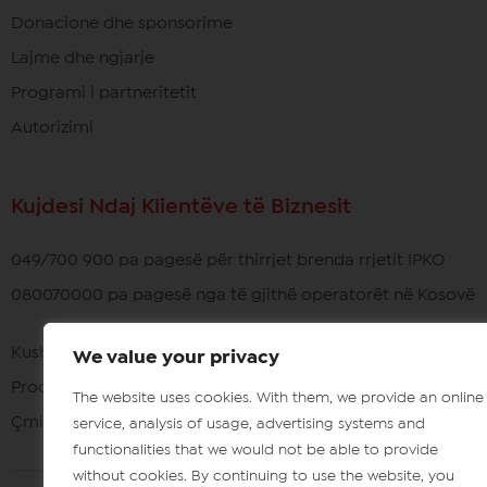
Donacione dhe sponsorime
Lajme dhe ngjarje
Programi i partneritetit
Autorizimi
Kujdesi Ndaj Klientëve të Biznesit
049/700 900 pa pagesë për thirrjet brenda rrjetit IPKO
080070000 pa pagesë nga të gjithë operatorët në Kosovë
Kushtet e përdorimit
We value your privacy
Procedura e Ankimimit
The website uses cookies. With them, we provide an online
Çmimet e pajisjeve
service, analysis of usage, advertising systems and
functionalities that we would not be able to provide
without cookies. By continuing to use the website, you