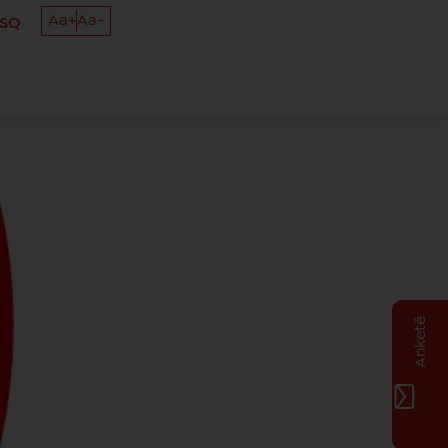
Aa+
Aa-
SQ
Anketë