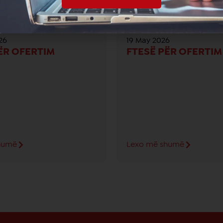
26
19 May 2026
ËR OFERTIM
FTESË PËR OFERTIM
humë
Lexo më shumë