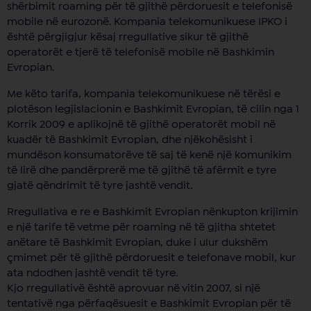
shërbimit roaming për të gjithë përdoruesit e telefonisë
mobile në eurozonë. Kompania telekomunikuese IPKO i
është përgjigjur kësaj rregullative sikur të gjithë
operatorët e tjerë të telefonisë mobile në Bashkimin
Evropian.
Me këto tarifa, kompania telekomunikuese në tërësi e
plotëson legjislacionin e Bashkimit Evropian, të cilin nga 1
Korrik 2009 e aplikojnë të gjithë operatorët mobil në
kuadër të Bashkimit Evropian, dhe njëkohësisht i
mundëson konsumatorëve të saj të kenë një komunikim
të lirë dhe pandërprerë me të gjithë të afërmit e tyre
gjatë qëndrimit të tyre jashtë vendit.
Rregullativa e re e Bashkimit Evropian nënkupton krijimin
e një tarife të vetme për roaming në të gjitha shtetet
anëtare të Bashkimit Evropian, duke i ulur dukshëm
çmimet për të gjithë përdoruesit e telefonave mobil, kur
ata ndodhen jashtë vendit të tyre.
Kjo rregullativë është aprovuar në vitin 2007, si një
tentativë nga përfaqësuesit e Bashkimit Evropian për të