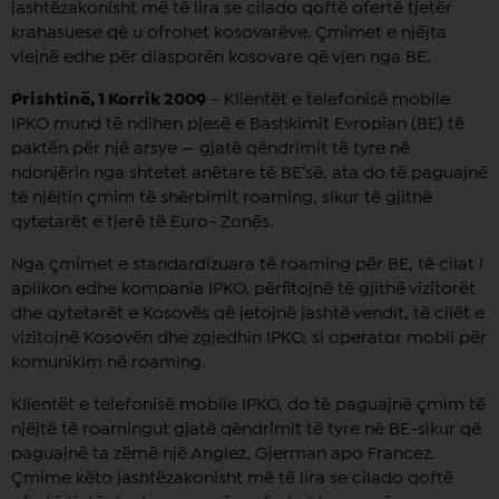
jashtëzakonisht më të lira se cilado qoftë ofertë tjetër
krahasuese që u ofrohet kosovarëve. Çmimet e njëjta
vlejnë edhe për diasporën kosovare që vjen nga BE.
Prishtinë, 1 Korrik 2009
– Klientët e telefonisë mobile
IPKO mund të ndihen pjesë e Bashkimit Evropian (BE) të
paktën për një arsye — gjatë qëndrimit të tyre në
ndonjërin nga shtetet anëtare të BE’së, ata do të paguajnë
të njëjtin çmim të shërbimit roaming, sikur të gjithë
qytetarët e tjerë të Euro- Zonës.
Nga çmimet e standardizuara të roaming për BE, të cilat i
aplikon edhe kompania IPKO, përfitojnë të gjithë vizitorët
dhe qytetarët e Kosovës që jetojnë jashtë vendit, të cilët e
vizitojnë Kosovën dhe zgjedhin IPKO, si operator mobil për
komunikim në roaming.
Klientët e telefonisë mobile IPKO, do të paguajnë çmim të
njëjtë të roamingut gjatë qëndrimit të tyre në BE-sikur që
paguajnë ta zëmë një Anglez, Gjerman apo Francez.
Çmime këto jashtëzakonisht më të lira se cilado qoftë