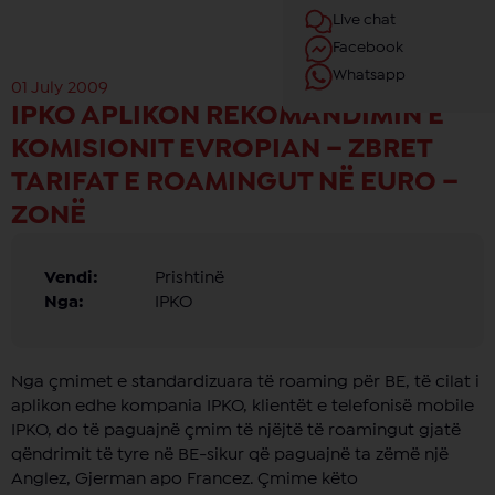
Live chat
Facebook
Whatsapp
01 July 2009
IPKO APLIKON REKOMANDIMIN E
KOMISIONIT EVROPIAN – ZBRET
TARIFAT E ROAMINGUT NË EURO –
ZONË
Vendi:
Prishtinë
Nga:
IPKO
Nga çmimet e standardizuara të roaming për BE, të cilat i
aplikon edhe kompania IPKO, klientët e telefonisë mobile
IPKO, do të paguajnë çmim të njëjtë të roamingut gjatë
qëndrimit të tyre në BE-sikur që paguajnë ta zëmë një
Anglez, Gjerman apo Francez. Çmime këto