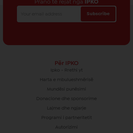
Prano të rejat nga
IPKO
Subscribe
Për IPKO
Ipko - Rrethi yt
Harta e mbulueshmërisë
Mundësi punësimi
Donacione dhe sponsorime
Lajme dhe ngjarje
Programi i partneritetit
Autorizimi