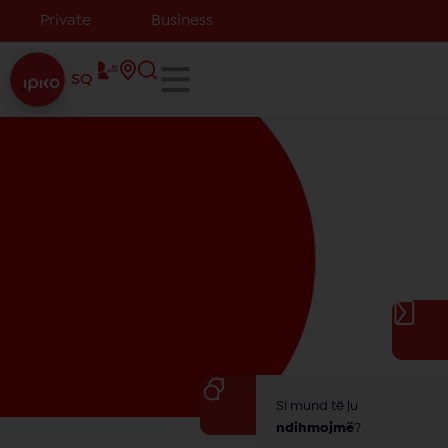
Private
Business
SQ
Si mund të ju
ndihmojmë
?