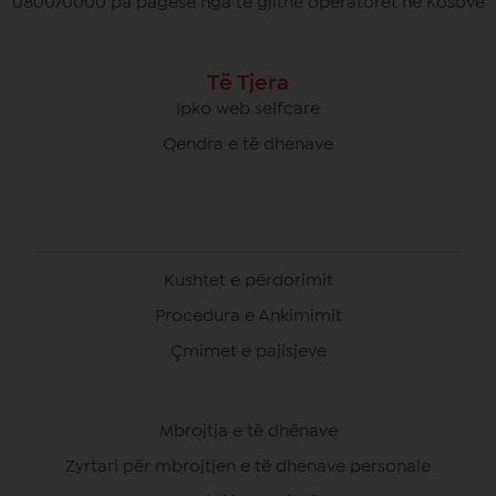
080070000 pa pagesë nga të gjithë operatorët në Kosovë
Të Tjera
Ipko web selfcare
Qendra e të dhenave
Kushtet e përdorimit
Procedura e Ankimimit
Çmimet e pajisjeve
Mbrojtja e të dhënave
Zyrtari për mbrojtjen e të dhenave personale