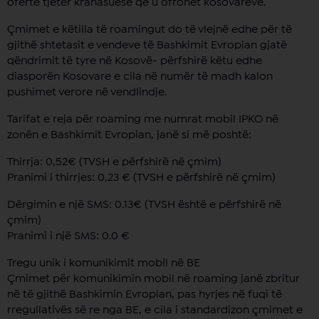
ofertë tjetër krahasuese që u ofrohet kosovarëve.
Çmimet e këtilla të roamingut do të vlejnë edhe për të
gjithë shtetasit e vendeve të Bashkimit Evropian gjatë
qëndrimit të tyre në Kosovë- përfshirë këtu edhe
diasporën Kosovare e cila në numër të madh kalon
pushimet verore në vendlindje.
Tarifat e reja për roaming me numrat mobil IPKO në
zonën e Bashkimit Evropian, janë si më poshtë:
Thirrja: 0,52€ (TVSH e përfshirë në çmim)
Pranimi i thirrjes: 0,23 € (TVSH e përfshirë në çmim)
Dërgimin e një SMS: 0.13€ (TVSH është e përfshirë në
çmim)
Pranimi i një SMS: 0.0 €
Tregu unik i komunikimit mobil në BE
Çmimet për komunikimin mobil në roaming janë zbritur
në të gjithë Bashkimin Evropian, pas hyrjes në fuqi të
rregullativës së re nga BE, e cila i standardizon çmimet e