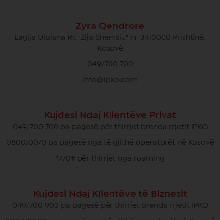
Zyra Qendrore
Lagjja Ulpiana Rr. "Zija Shemsiu" nr. 3410000 Prishtinë,
Kosovë
049/700 700
info@ipko.com
Kujdesi Ndaj Klientëve Privat
049/700 700 pa pagesë për thirrjet brenda rrjetit IPKO
080070070 pa pagesë nga të gjithë operatorët në Kosovë
*770# për thirrjet nga roaming
Kujdesi Ndaj Klientëve të Biznesit
049/700 900 pa pagesë për thirrjet brenda rrjetit IPKO