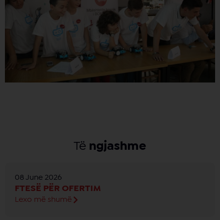
Të
ngjashme
08 June 2026
FTESË PËR OFERTIM
Lexo më shumë