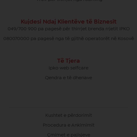
Kujdesi Ndaj Klientëve të Biznesit
049/700 900 pa pagesë për thirrjet brenda rrjetit IPKO
080070000 pa pagesë nga të gjithë operatorët në Kosovë
Të Tjera
Ipko web selfcare
Qendra e të dhenave
Kushtet e përdorimit
Procedura e Ankimimit
Çmimet e pajisjeve