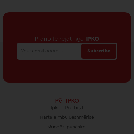
Prano të rejat nga
IPKO
Subscribe
Për IPKO
Ipko - Rrethi yt
Harta e mbulueshmërisë
Mundësi punësimi