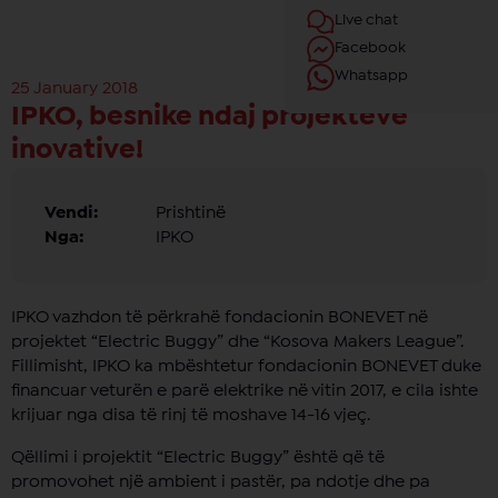
Live chat
Facebook
Whatsapp
25 January 2018
IPKO, besnike ndaj projekteve
inovative!
Vendi:
Prishtinë
Nga:
IPKO
IPKO vazhdon të përkrahë fondacionin BONEVET në
projektet “Electric Buggy” dhe “Kosova Makers League”.
Fillimisht, IPKO ka mbështetur fondacionin BONEVET duke
financuar veturën e parë elektrike në vitin 2017, e cila ishte
krijuar nga disa të rinj të moshave 14-16 vjeç.
Qëllimi i projektit “Electric Buggy” është që të
promovohet një ambient i pastër, pa ndotje dhe pa