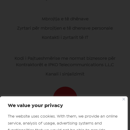
Mbrojtja e të dhënave
Zyrtari për mbrojtjen e të dhenave personale
Kontakti i zyrtarit të IT
Kodi i Pajtueshmërise me normat biznesore për
Kontraktorët e IPKO Telecommunications L.L.C
Kanali i sinjalizimit
We value your privacy
The website uses cookies. With them, we provide an online
Shkarko aplikacionet e ipkos
Çertifikatat e IPKO
service, analysis of usage, advertising systems and