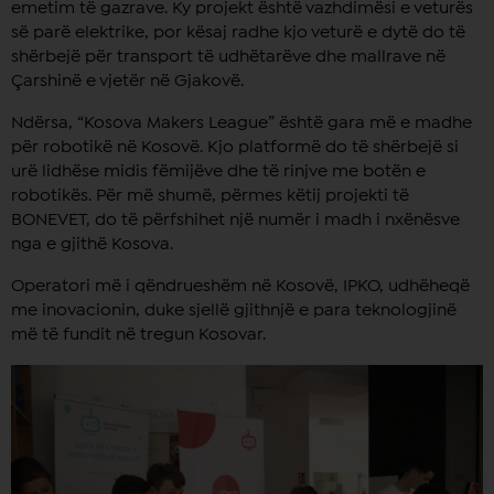
emetim të gazrave. Ky projekt është vazhdimësi e veturës
së parë elektrike, por kësaj radhe kjo veturë e dytë do të
shërbejë për transport të udhëtarëve dhe mallrave në
Çarshinë e vjetër në Gjakovë.
Ndërsa, “Kosova Makers League” është gara më e madhe
për robotikë në Kosovë. Kjo platformë do të shërbejë si
urë lidhëse midis fëmijëve dhe të rinjve me botën e
robotikës. Për më shumë, përmes këtij projekti të
BONEVET, do të përfshihet një numër i madh i nxënësve
nga e gjithë Kosova.
Operatori më i qëndrueshëm në Kosovë, IPKO, udhëheqë
me inovacionin, duke sjellë gjithnjë e para teknologjinë
më të fundit në tregun Kosovar.