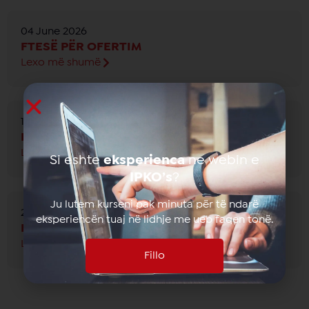
04 June 2026
FTESË PËR OFERTIM
Lexo më shumë
19 May 2026
FTESË PËR OFERTIM
Lexo më shumë
Si eshte
eksperienca
ne webin e
IPKO’s
?
Ju lutem kurseni pak minuta për të ndarë
23 April 2026
eksperiencën tuaj në lidhje me ueb faqen tonë.
FTESË PËR OFERTIM
Lexo më shumë
Fillo