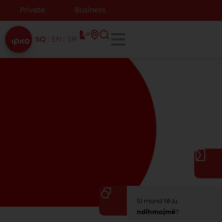
Private
Business
SQ
EN
SR
Si mund të ju
ndihmojmë
?