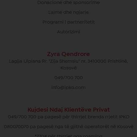
Donacione dhe sponsorime
Lajme dhe ngjarje
Programi i partneritetit
Autorizimi
Zyra Qendrore
Lagjja Ulpiana Rr. "Zija Shemsiu" nr. 3410000 Prishtinë,
Kosovë
049/700 700
info@ipko.com
Kujdesi Ndaj Klientëve Privat
049/700 700 pa pagesë për thirrjet brenda rrjetit IPKO
080070070 pa pagesë nga të gjithë operatorët në Kosovë
*770# për thirrjet nga roaming