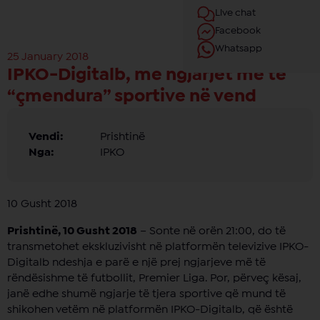
Live chat
Facebook
Whatsapp
25 January 2018
IPKO-Digitalb, me ngjarjet më të
“çmendura” sportive në vend
Vendi:
Prishtinë
Nga:
IPKO
10 Gusht 2018
Prishtinë, 10 Gusht 2018
– Sonte në orën 21:00, do të
transmetohet ekskluzivisht në platformën televizive IPKO-
Digitalb ndeshja e parë e një prej ngjarjeve më të
rëndësishme të futbollit, Premier Liga. Por, përveç kësaj,
janë edhe shumë ngjarje të tjera sportive që mund të
shikohen vetëm në platformën IPKO-Digitalb, që është