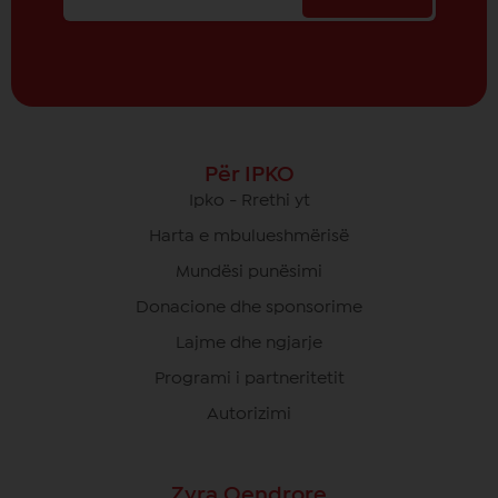
Për IPKO
Ipko - Rrethi yt
Harta e mbulueshmërisë
Mundësi punësimi
Donacione dhe sponsorime
Lajme dhe ngjarje
Programi i partneritetit
Autorizimi
Zyra Qendrore