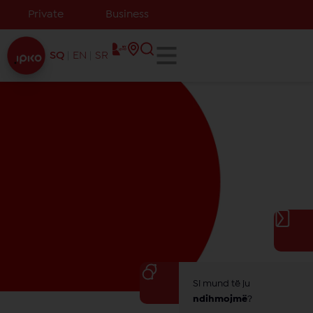
Private
Business
SQ
EN
SR
Si mund të ju
ndihmojmë
?