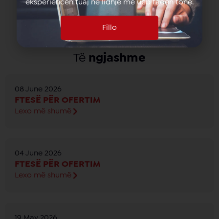
eksperiencën tuaj në lidhje me ueb faqen tonë.
Fillo
Të
ngjashme
08 June 2026
FTESË PËR OFERTIM
Lexo më shumë
04 June 2026
FTESË PËR OFERTIM
Lexo më shumë
19 May 2026