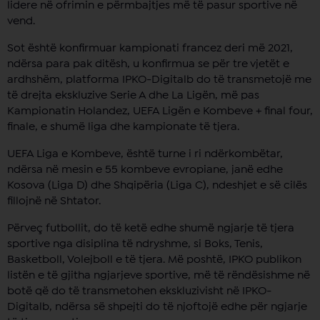
lidere në ofrimin e përmbajtjes më të pasur sportive në
vend.
Sot është konfirmuar kampionati francez deri më 2021,
ndërsa para pak ditësh, u konfirmua se për tre vjetët e
ardhshëm, platforma IPKO-Digitalb do të transmetojë me
të drejta ekskluzive Serie A dhe La Ligën, më pas
Kampionatin Holandez, UEFA Ligën e Kombeve + final four,
finale, e shumë liga dhe kampionate të tjera.
UEFA Liga e Kombeve, është turne i ri ndërkombëtar,
ndërsa në mesin e 55 kombeve evropiane, janë edhe
Kosova (Liga D) dhe Shqipëria (Liga C), ndeshjet e së cilës
fillojnë në Shtator.
Përveç futbollit, do të ketë edhe shumë ngjarje të tjera
sportive nga disiplina të ndryshme, si Boks, Tenis,
Basketboll, Volejboll e të tjera. Më poshtë, IPKO publikon
listën e të gjitha ngjarjeve sportive, më të rëndësishme në
botë që do të transmetohen ekskluzivisht në IPKO-
Digitalb, ndërsa së shpejti do të njoftojë edhe për ngjarje