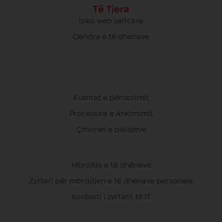
Të Tjera
Ipko web selfcare
Qendra e të dhenave
Kushtet e përdorimit
Procedura e Ankimimit
Çmimet e pajisjeve
Mbrojtja e të dhënave
Zyrtari për mbrojtjen e të dhenave personale
Kontakti i zyrtarit të IT