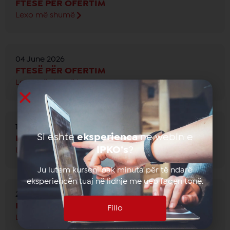
FTESË PËR OFERTIM
Lexo më shumë
04 June 2026
FTESË PËR OFERTIM
Lexo më shumë
19 May 2026
Si eshte
eksperienca
ne webin e
FTESË PËR OFERTIM
IPKO’s
?
Lexo më shumë
Ju lutem kurseni pak minuta për të ndarë
eksperiencën tuaj në lidhje me ueb faqen tonë.
23 April 2026
FTESË PËR OFERTIM
Fillo
Lexo më shumë