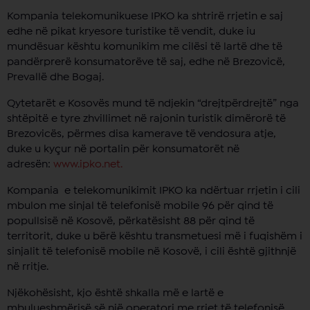
Kompania telekomunikuese IPKO ka shtrirë rrjetin e saj
edhe në pikat kryesore turistike të vendit, duke iu
mundësuar kështu komunikim me cilësi të lartë dhe të
pandërprerë konsumatorëve të saj, edhe në Brezovicë,
Prevallë dhe Bogaj.
Qytetarët e Kosovës mund të ndjekin “drejtpërdrejtë” nga
shtëpitë e tyre zhvillimet në rajonin turistik dimërorë të
Brezovicës, përmes disa kamerave të vendosura atje,
duke u kyçur në portalin për konsumatorët në
adresën:
www.ipko.net.
Kompania e telekomunikimit IPKO ka ndërtuar rrjetin i cili
mbulon me sinjal të telefonisë mobile 96 për qind të
popullsisë në Kosovë, përkatësisht 88 për qind të
territorit, duke u bërë kështu transmetuesi më i fuqishëm i
sinjalit të telefonisë mobile në Kosovë, i cili është gjithnjë
në rritje.
Njëkohësisht, kjo është shkalla më e lartë e
mbulueshmërisë së një operatori me rrjet të telefonisë