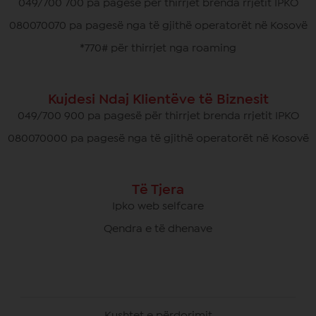
049/700 700 pa pagesë për thirrjet brenda rrjetit IPKO
080070070 pa pagesë nga të gjithë operatorët në Kosovë
*770# për thirrjet nga roaming
Kujdesi Ndaj Klientëve të Biznesit
049/700 900 pa pagesë për thirrjet brenda rrjetit IPKO
080070000 pa pagesë nga të gjithë operatorët në Kosovë
Të Tjera
Ipko web selfcare
Qendra e të dhenave
Kushtet e përdorimit