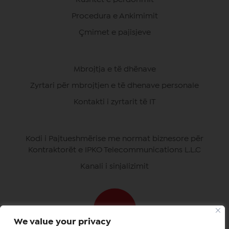
Procedura e Ankimimit
Çmimet e pajisjeve
Mbrojtja e të dhënave
Zyrtari për mbrojtjen e të dhenave personale
Kontakti i zyrtarit të IT
Kodi i Pajtueshmërise me normat biznesore për
Kontraktorët e IPKO Telecommunications L.L.C
Kanali i sinjalizimit
We value your privacy