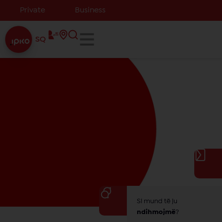
Private
Business
SQ
Si mund të ju
ndihmojmë
?