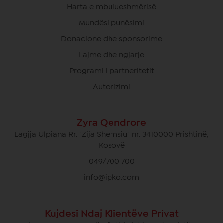
Harta e mbulueshmërisë
Mundësi punësimi
Donacione dhe sponsorime
Lajme dhe ngjarje
Programi i partneritetit
Autorizimi
Zyra Qendrore
Lagjja Ulpiana Rr. "Zija Shemsiu" nr. 3410000 Prishtinë,
Kosovë
049/700 700
info@ipko.com
Kujdesi Ndaj Klientëve Privat