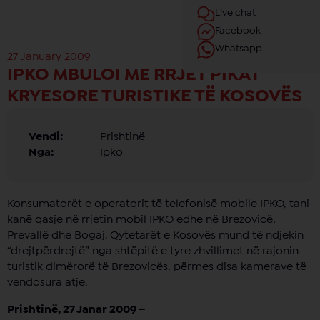
Live chat
Facebook
Whatsapp
27 January 2009
IPKO MBULOI ME RRJET PIKAT
KRYESORE TURISTIKE TË KOSOVËS
Vendi:
Prishtinë
Nga:
Ipko
Konsumatorët e operatorit të telefonisë mobile IPKO, tani
kanë qasje në rrjetin mobil IPKO edhe në Brezovicë,
Prevallë dhe Bogaj. Qytetarët e Kosovës mund të ndjekin
“drejtpërdrejtë” nga shtëpitë e tyre zhvillimet në rajonin
turistik dimërorë të Brezovicës, përmes disa kamerave të
vendosura atje.
Prishtinë, 27 Janar 2009 –