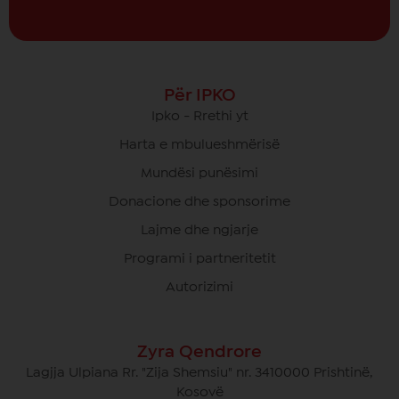
Për IPKO
Ipko - Rrethi yt
Harta e mbulueshmërisë
Mundësi punësimi
Donacione dhe sponsorime
Lajme dhe ngjarje
Programi i partneritetit
Autorizimi
Zyra Qendrore
Lagjja Ulpiana Rr. "Zija Shemsiu" nr. 3410000 Prishtinë,
Kosovë