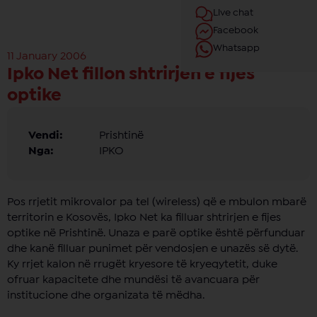
Live chat
Facebook
Whatsapp
11 January 2006
Ipko Net fillon shtrirjen e fijes
optike
Vendi:
Prishtinë
Nga:
IPKO
Pos rrjetit mikrovalor pa tel (wireless) që e mbulon mbarë
territorin e Kosovës, Ipko Net ka filluar shtrirjen e fijes
optike në Prishtinë. Unaza e parë optike është përfunduar
dhe kanë filluar punimet për vendosjen e unazës së dytë.
Ky rrjet kalon në rrugët kryesore të kryeqytetit, duke
ofruar kapacitete dhe mundësi të avancuara për
institucione dhe organizata të mëdha.