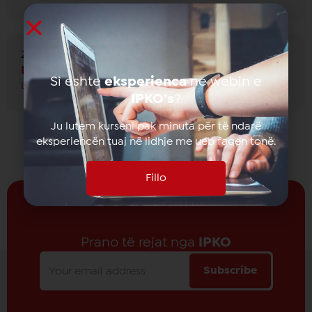
23 April 2026
FTESË PËR OFERTIM
Si eshte
eksperienca
ne webin e
Lexo më shumë
IPKO’s
?
Ju lutem kurseni pak minuta për të ndarë
eksperiencën tuaj në lidhje me ueb faqen tonë.
Fillo
Prano të rejat nga
IPKO
Subscribe