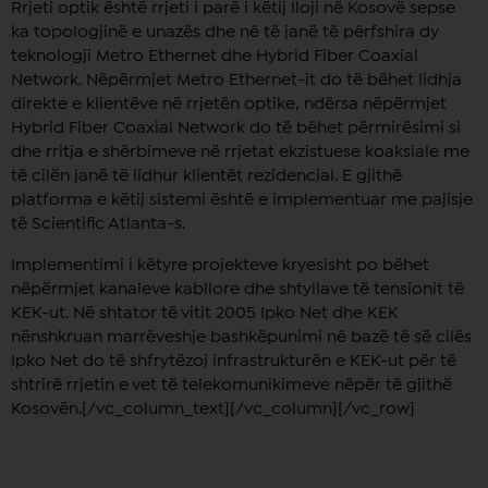
Rrjeti optik është rrjeti i parë i këtij lloji në Kosovë sepse
ka topologjinë e unazës dhe në të janë të përfshira dy
teknologji Metro Ethernet dhe Hybrid Fiber Coaxial
Network. Nëpërmjet Metro Ethernet-it do të bëhet lidhja
direkte e klientëve në rrjetën optike, ndërsa nëpërmjet
Hybrid Fiber Coaxial Network do të bëhet përmirësimi si
dhe rritja e shërbimeve në rrjetat ekzistuese koaksiale me
të cilën janë të lidhur klientët rezidencial. E gjithë
platforma e këtij sistemi është e implementuar me pajisje
të Scientific Atlanta-s.
Implementimi i këtyre projekteve kryesisht po bëhet
nëpërmjet kanaleve kabllore dhe shtyllave të tensionit të
KEK-ut. Në shtator të vitit 2005 Ipko Net dhe KEK
nënshkruan marrëveshje bashkëpunimi në bazë të së cilës
Ipko Net do të shfrytëzoj infrastrukturën e KEK-ut për të
shtrirë rrjetin e vet të telekomunikimeve nëpër të gjithë
Kosovën.[/vc_column_text][/vc_column][/vc_row]