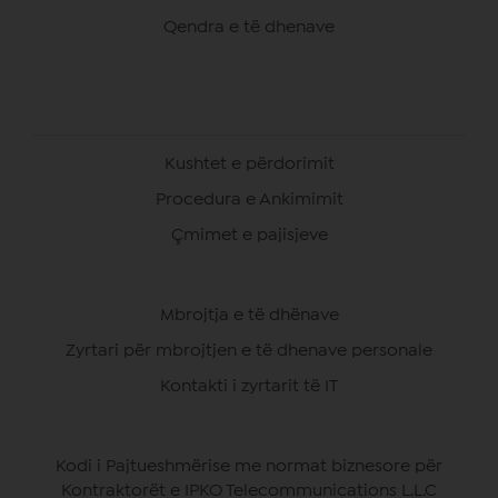
Qendra e të dhenave
Kushtet e përdorimit
Procedura e Ankimimit
Çmimet e pajisjeve
Mbrojtja e të dhënave
Zyrtari për mbrojtjen e të dhenave personale
Kontakti i zyrtarit të IT
Kodi i Pajtueshmërise me normat biznesore për
Kontraktorët e IPKO Telecommunications L.L.C