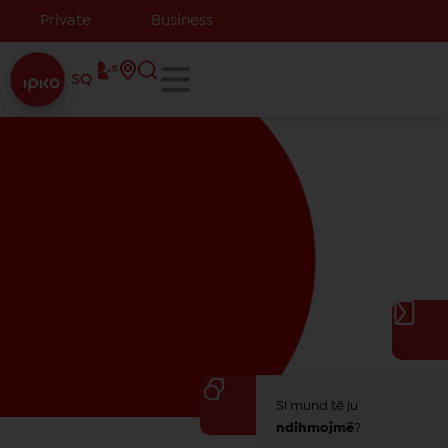
Private
Business
SQ
Si mund të ju
ndihmojmë
?