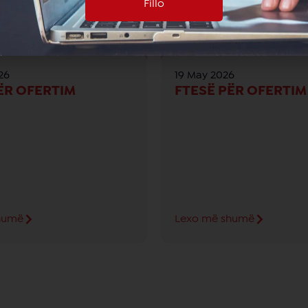
Fillo
26
19 May 2026
ËR OFERTIM
FTESË PËR OFERTIM
humë
Lexo më shumë