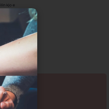
lin kjo e
Facebook.com
dhje