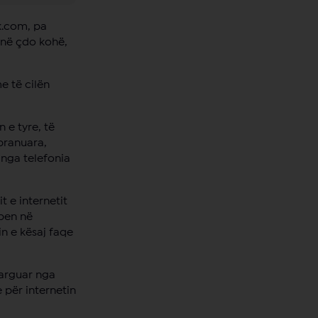
k.com, pa
 në çdo kohë,
e të cilën
 e tyre, të
pranuara,
 nga telefonia
t e internetit
apen në
n e kësaj faqe
larguar nga
 për internetin