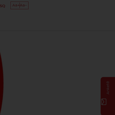
Aa+
Aa-
SQ
Anketë