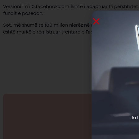
Versioni i ri i 0.facebook.com është i adaptuar t’i përshtatet 
fundit e posedon.
Sot, më shumë se 100 milion njerëz në mënyrë aktive përdo
është markë e regjistruar tregtare e Facebook Inc.
Ju 