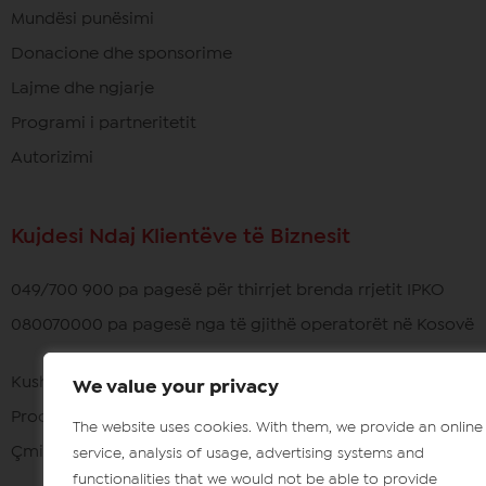
Mundësi punësimi
Donacione dhe sponsorime
Lajme dhe ngjarje
Programi i partneritetit
Autorizimi
Kujdesi Ndaj Klientëve të Biznesit
049/700 900 pa pagesë për thirrjet brenda rrjetit IPKO
080070000 pa pagesë nga të gjithë operatorët në Kosovë
Kushtet e përdorimit
We value your privacy
Procedura e Ankimimit
The website uses cookies. With them, we provide an online
Çmimet e pajisjeve
service, analysis of usage, advertising systems and
functionalities that we would not be able to provide