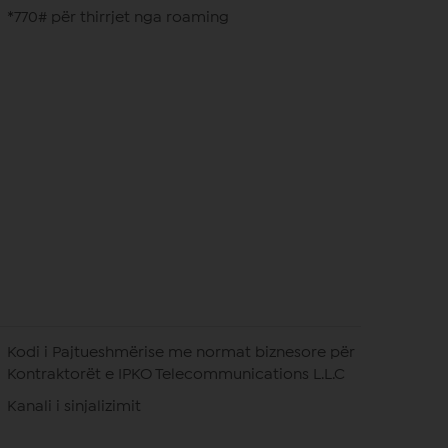
*770# për thirrjet nga roaming
Kodi i Pajtueshmërise me normat biznesore për
Kontraktorët e IPKO Telecommunications L.L.C
Kanali i sinjalizimit