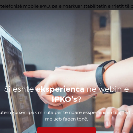
telefonisë mobile IPKO, pa e ngarkuar stabilitetin e rrjetit të ci
rin Facebook nga telefonat e tyre mobil, brenda një muaji. 
Të
ngjashme
Si eshte
eksperienca
ne webin e
IPKO’s
?
lutem kurseni pak minuta për të ndarë eksperiencën tuaj në li
me ueb faqen tonë.