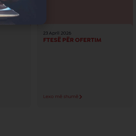
23 April 2026
FTESË PËR OFERTIM
Lexo më shumë