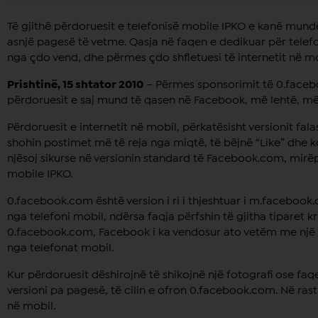
Të gjithë përdoruesit e telefonisë mobile IPKO e kanë mund
asnjë pagesë të vetme. Qasja në faqen e dedikuar për tele
nga çdo vend, dhe përmes çdo shfletuesi të internetit në mo
Prishtinë, 15 shtator 2010
– Përmes sponsorimit të 0.facebo
përdoruesit e saj mund të qasen në Facebook, më lehtë, më
Përdoruesit e internetit në mobil, përkatësisht versionit fala
shohin postimet më të reja nga miqtë, të bëjnë “Like” dhe
njësoj sikurse në versionin standard të Facebook.com, mirëp
mobile IPKO.
0.facebook.com është version i ri i thjeshtuar i m.facebook.c
nga telefoni mobil, ndërsa faqja përfshin të gjitha tiparet 
0.facebook.com, Facebook i ka vendosur ato vetëm me një k
nga telefonat mobil.
Kur përdoruesit dëshirojnë të shikojnë një fotografi ose faq
versioni pa pagesë, të cilin e ofron 0.facebook.com. Në ras
në mobil.