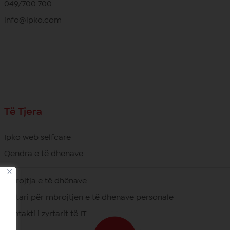
049/700 700
info@ipko.com
Të Tjera
Ipko web selfcare
Qendra e të dhenave
Mbrojtja e të dhënave
Zyrtari për mbrojtjen e të dhenave personale
Kontakti i zyrtarit të IT