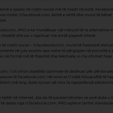
ësinë e qasjes në rrjetin social më të madh në botë, Faceboo
fona mobil, 0.facebook.com, është e lehtë dhe mund të bëhet
bil.
ok.com, IPKO e ka mundësuar një mënyrë të re alternative m
 shpejtë dhe pa u ngarkuar me asnjë pagesë shtesë.
s të rrjetit social – 0.facebook.com, mund të freskojnë statusin
 komente në çdo postim apo edhe të përgjigjen në porositë e 
o në formë më të thjeshtë dhe tekstuale, e cila ofrohet falas
om, i cili ofron shpejtësi optimale të dedikuar për përdoruesi
kryesore të Facebook.com. Në vend se t’i bëjë fotografitë të h
likim më larg, duke synuar që mos ta ngadalësojë përdorimi
e tjetër në internet, ata do të paralajmërohen se janë duke u 
t të daljes nga 0.facebook.com, IPKO aplikon tarifat standarde