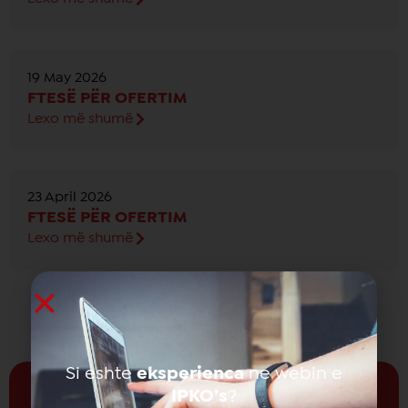
19 May 2026
FTESË PËR OFERTIM
Lexo më shumë
23 April 2026
FTESË PËR OFERTIM
Lexo më shumë
Si eshte
eksperienca
ne webin e
IPKO’s
?