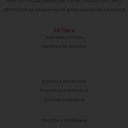
049/700 900 pa pagesë për thirrjet brenda rrjetit IPKO
080070000 pa pagesë nga të gjithë operatorët në Kosovë
Të Tjera
Ipko web selfcare
Qendra e të dhenave
Kushtet e përdorimit
Procedura e Ankimimit
Çmimet e pajisjeve
Mbrojtja e të dhënave