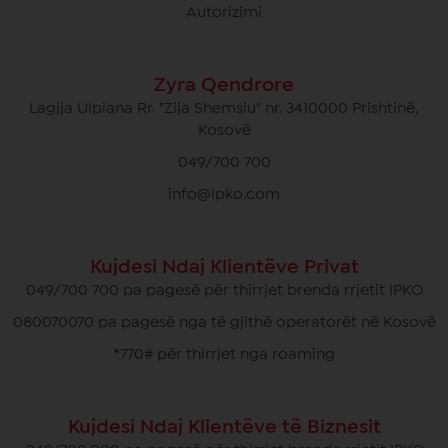
Autorizimi
Zyra Qendrore
Lagjja Ulpiana Rr. "Zija Shemsiu" nr. 3410000 Prishtinë,
Kosovë
049/700 700
info@ipko.com
Kujdesi Ndaj Klientëve Privat
049/700 700 pa pagesë për thirrjet brenda rrjetit IPKO
080070070 pa pagesë nga të gjithë operatorët në Kosovë
*770# për thirrjet nga roaming
Kujdesi Ndaj Klientëve të Biznesit