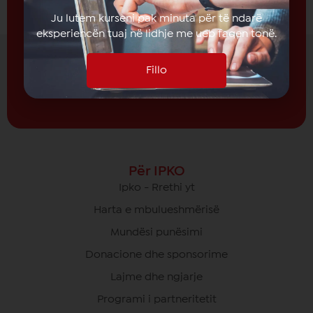
Ju lutem kurseni pak minuta për të ndarë
Prano të rejat nga
IPKO
eksperiencën tuaj në lidhje me ueb faqen tonë.
Subscribe
Fillo
Për IPKO
Ipko - Rrethi yt
Harta e mbulueshmërisë
Mundësi punësimi
Donacione dhe sponsorime
Lajme dhe ngjarje
Programi i partneritetit