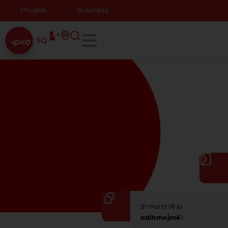
Private
Business
SQ
Si mund të ju
ndihmojmë
?