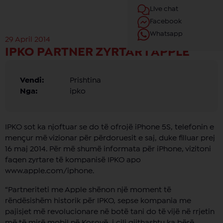
Live chat
Facebook
Whatsapp
29 April 2014
IPKO PARTNER ZYRTAR I APPLE
Vendi:
Prishtina
Nga:
ipko
IPKO sot ka njoftuar se do të ofrojë iPhone 5S, telefonin e
mençur më vizionar për përdoruesit e saj, duke filluar prej
16 maj 2014. Për më shumë informata për iPhone, vizitoni
faqen zyrtare të kompanisë IPKO apo
www.apple.com/iphone.
“Partneriteti me Apple shënon një moment të
rëndësishëm historik për IPKO, sepse kompania me
pajisjet më revolucionare në botë tani do të vijë në rrjetin
më të mirë mobil në Kosovë, i cili gjithashtu ka bërë