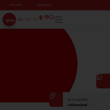
Private
Business
SQ
EN
SR
Si mund të ju
ndihmojmë
?