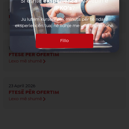
Si eshte
eksperienca
ne webin e
IPKO’s
?
04 June 2026
FTESË PËR OFERTIM
Ju lutem kurseni pak minuta për të ndarë
Lexo më shumë
eksperiencën tuaj në lidhje me ueb faqen tonë.
Fillo
19 May 2026
FTESË PËR OFERTIM
Lexo më shumë
23 April 2026
FTESË PËR OFERTIM
Lexo më shumë