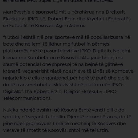
emërohet IPKO Super Liga e Futbollit të Kosovës.
Marrëveshja e sponsorizimit u nënshkrua nga Drejtorit
Ekzekutiv i IPKO-së, Robert Erzin dhe Kryetari i Federatës
së Futbollit të Kosovës, Agim Ademi.
“Futbolli është një prej sporteve më të popullarizuara në
botë dhe ne jemi të lidhur me futbollin përmes
platformës më të pasur televizive IPKO-Digitalb. Ne jemi
krenar me Kombëtaren e Kosovës! Ata janë të rinj me
shumë potencial dhe shpresoj të na bëjnë të gjithëve
krenarë, veçanërisht gjatë ndeshjeve të Ligës së Kombeve,
ngjarje kjo e cila organizohet për herë të parë dhe e cila
do të transmetohet ekskluzivisht në platformën IPKO-
Digitalb”, tha Robert Erzin, Drejtor Ekzekutiv i IPKO
Telecommunications.
Nuk ka ndonjë dyshim që Kosova është vend i cili e do
sportin, në veçanti futbollin. Djemtë e kombëtares, do të
jenë ndër promovuesit më të mëdhenj të Kosovës dhe
vlerave të shtetit të Kosovës, shtoi më tej Erzin.