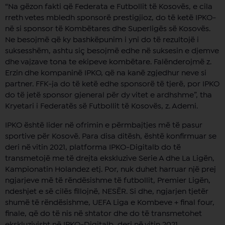
“Na gëzon fakti që Federata e Futbollit të Kosovës, e cila
rreth vetes mbledh sponsorë prestigjioz, do të ketë IPKO-
në si sponsor të Kombëtares dhe Superligës së Kosovës.
Ne besojmë që ky bashkëpunim i yni do të rezultojë i
suksesshëm, ashtu siç besojmë edhe në suksesin e djemve
dhe vajzave tona te ekipeve kombëtare. Falënderojmë z.
Erzin dhe kompaninë IPKO, që na kanë zgjedhur neve si
partner. FFK-ja do të ketë edhe sponsorë të tjerë, por IPKO
do të jetë sponsor gjeneral për dy vitet e ardhshme”, tha
Kryetari i Federatës së Futbollit të Kosovës, z. Ademi.
IPKO është lider në ofrimin e përmbajtjes më të pasur
sportive për Kosovë. Para disa ditësh, është konfirmuar se
deri në vitin 2021, platforma IPKO-Digitalb do të
transmetojë me të drejta ekskluzive Serie A dhe La Ligën,
Kampionatin Holandez etj. Por, nuk duhet harruar një prej
ngjarjeve më të rëndësishme të futbollit, Premier Ligën,
ndeshjet e së cilës fillojnë, NESËR. Si dhe, ngjarjen tjetër
shumë të rëndësishme, UEFA Liga e Kombeve + final four,
finale, që do të nis në shtator dhe do të transmetohet
ekskluzivisht në IPKO-Digitalb, deri në vitin 2021.