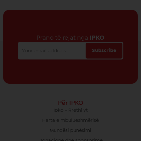
Prano të rejat nga
IPKO
Subscribe
Për IPKO
Ipko - Rrethi yt
Harta e mbulueshmërisë
Mundësi punësimi
Donacione dhe sponsorime