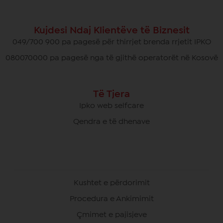
Kujdesi Ndaj Klientëve të Biznesit
049/700 900 pa pagesë për thirrjet brenda rrjetit IPKO
080070000 pa pagesë nga të gjithë operatorët në Kosovë
Të Tjera
Ipko web selfcare
Qendra e të dhenave
Kushtet e përdorimit
Procedura e Ankimimit
Çmimet e pajisjeve