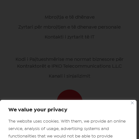
Mbrojtja e të dhënave
Zyrtari për mbrojtjen e të dhenave personale
Kontakti i zyrtarit të IT
Kodi i Pajtueshmërise me normat biznesore për
Kontraktorët e IPKO Telecommunications L.L.C
Kanali i sinjalizimit
We value your privacy
The website uses cookies. With them, we provide an online
Shkarko aplikacionet e ipkos
Çertifikatat e IPKO
service, analysis of usage, advertising systems and
functionalities that we would not be able to provide