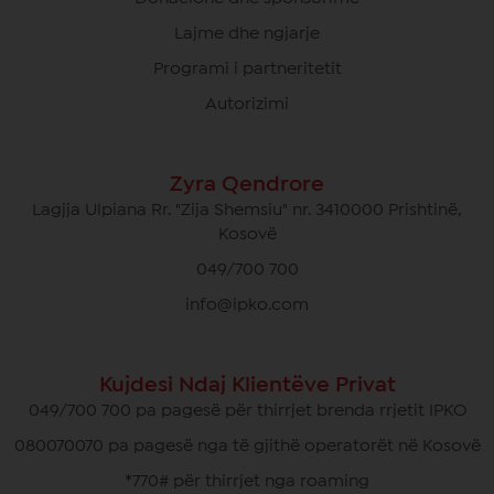
Lajme dhe ngjarje
Programi i partneritetit
Autorizimi
Zyra Qendrore
Lagjja Ulpiana Rr. "Zija Shemsiu" nr. 3410000 Prishtinë,
Kosovë
049/700 700
info@ipko.com
Kujdesi Ndaj Klientëve Privat
049/700 700 pa pagesë për thirrjet brenda rrjetit IPKO
080070070 pa pagesë nga të gjithë operatorët në Kosovë
*770# për thirrjet nga roaming