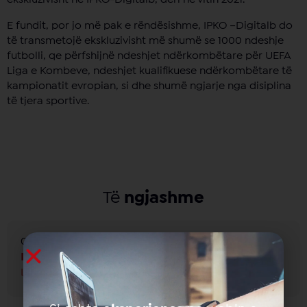
E fundit, por jo më pak e rëndësishme, IPKO –Digitalb do
të transmetojë ekskluzivisht më shumë se 1000 ndeshje
futbolli, qe përfshijnë ndeshjet ndërkombëtare për UEFA
Liga e Kombeve, ndeshjet kualifikuese ndërkombëtare të
kampionatit evropian, si dhe shumë ngjarje nga disiplina
të tjera sportive.
Të
ngjashme
08 June 2026
FTESË PËR OFERTIM
Lexo më shumë